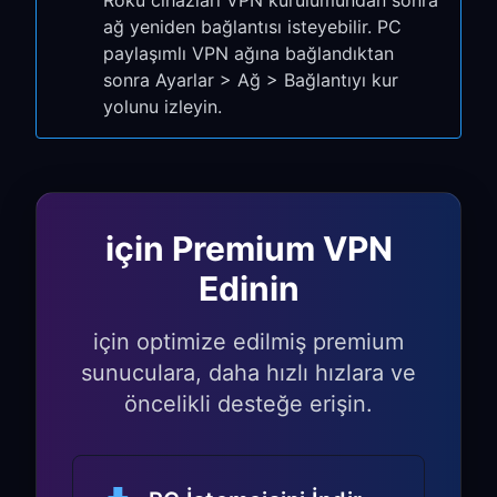
Roku cihazları VPN kurulumundan sonra
ağ yeniden bağlantısı isteyebilir. PC
Herhangi bir streaming channel’ı açın
paylaşımlı VPN ağına bağlandıktan
(Netflix, YouTube, vb.)
sonra Ayarlar > Ağ > Bağlantıyı kur
coğrafi kısıtlamalı içeriklere erişip
yolunu izleyin.
erişemediğinizi kontrol edin
Roku cihazınız artık PC’niz üzerinden
VPN kullanıyor!
için Premium VPN
Roku’ya Özgü
Edinin
Özellikler
için optimize edilmiş premium
Roku OS Entegrasyonu:
sunuculara, daha hızlı hızlara ve
öncelikli desteğe erişin.
VPN bağlantısıyla tam Roku OS
işlevselliği korunur
Basit uzaktan kumanda navigasyonu