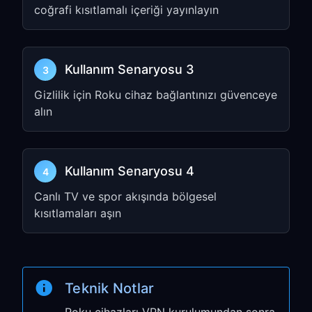
coğrafi kısıtlamalı içeriği yayınlayın
Advanced
→
Manual setup
seçeneğini
belirleyin
Ağ ayarlarınızı yapılandırın, ardından
Proxy
’yi seçin
Kullanım Senaryosu 3
3
Manual
seçeneğini belirleyin
Gizlilik için Roku cihaz bağlantınızı güvenceye
alın
Adımdaki
HTTP Proxy
(IP address)
ve
Port
bilgilerini girin
Connect
seçeneğini belirleyin
Kullanım Senaryosu 4
4
Canlı TV ve spor akışında bölgesel
Adım 3: Bağlantınızı Test
kısıtlamaları aşın
Edin
Settings
→
Network
→
Check
connection
bölümüne gidin
Teknik Notlar
Bağlantının başarılı olduğunu
doğrulayın