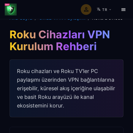
TR
Ana Sayfa
/
Cihaz VPN Paylaşımı
/
Roku Devices
Roku Cihazları VPN
Kurulum Rehberi
Roku cihazları ve Roku TV’ler PC
paylaşımı üzerinden VPN bağlantılarına
erişebilir, küresel akış içeriğine ulaşabilir
ve basit Roku arayüzü ile kanal
ekosistemini korur.