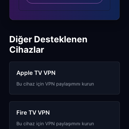
Roku Ekosistem
Avantajları:
The Roku Channel içeriği bölgeye göre
değişir
Diğer Desteklenen
Roku Live TV channel’ları konuma göre
Cihazlar
farklılık gösterir
Roku Pay ve premium abonelikler VPN
üzerinden çalışır
Apple TV VPN
Mobil cihazlardan screen mirroring
Bu cihaz için VPN paylaşımını kurun
çalışmaya devam eder
Roku Cihaz
Uyumluluğu
Fire TV VPN
Bu cihaz için VPN paylaşımını kurun