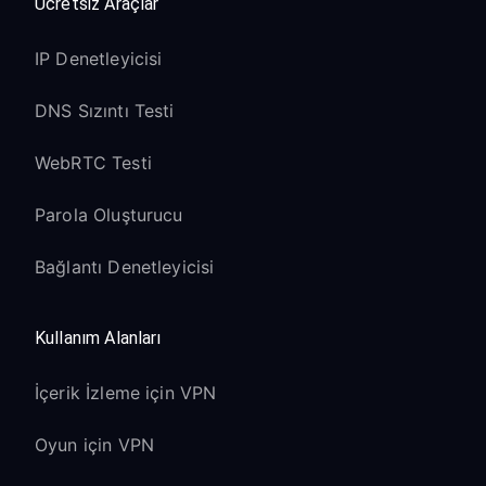
Ücretsiz Araçlar
Dolby Vision desteği VPN ile korunur
Voice Remote Pro VPN bağlantısıyla
IP Denetleyicisi
çalışır
DNS Sızıntı Testi
Roku Express/Express 4K+:
WebRTC Testi
Roku OS 10 ve sonrasıyla uyumludur
1080p/4K streaming VPN ile sorunsuz
Parola Oluşturucu
çalışır
Bağlantı Denetleyicisi
Standart Roku kumanda işlevselliği
korunur
Kompakt tasarımı, VPN ile seyahat için
Kullanım Alanları
idealdir
İçerik İzleme için VPN
Roku TV Modelleri:
Oyun için VPN
Tam proxy desteğine sahip yerleşik