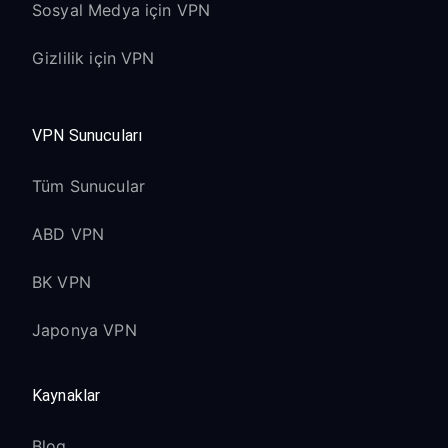
Roku OS
Sosyal Medya için VPN
Tüm Roku TV markaları (TCL, Hisense,
Gizlilik için VPN
Sharp, vb.) uyumludur
TV işlevleri ve Roku özellikleri aynı
anda çalışır
VPN Sunucuları
Antenna TV ve streaming VPN ile
birlikte çalışır
Tüm Sunucular
Streaming Channel
ABD VPN
Optimizasyonu
BK VPN
Japonya VPN
The Roku Channel:
Farklı bölgesel içerik kütüphanelerine
Kaynaklar
erişin
Ücretsiz filmler ve TV şovları konuma
Blog