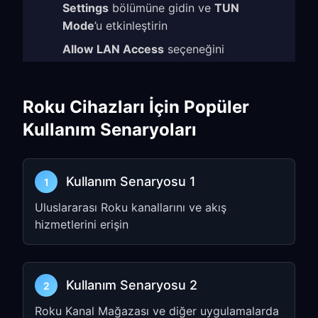
Settings
bölümüne gidin ve
TUN
Mode
’u etkinleştirin
Allow LAN Access
seçeneğini
etkinleştirin
IP address
ve
port number
’ı not edin
Roku Cihazları İçin Popüler
(ör.,
)
192.168.1.5:7890
Kullanım Senaryoları
Adım 2: Roku Ağ Ayarlarını
Yapılandırın
Kullanım Senaryosu 1
1
Roku ana ekranından uzaktan
Uluslararası Roku kanallarını ve akış
kumandanızdaki
Home button
’a basın
hizmetlerini erişin
Settings
→
Network
bölümüne gidin
Set up connection
→
Wireless
seçeneğini belirleyin
Kullanım Senaryosu 2
2
Wi-Fi ağınızı seçin
Roku Kanal Mağazası ve diğer uygulamalarda