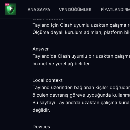
ANA SAYFA
VPN DÜĞÜMLERI
FIYATLANDIR
clash-usecase
Tayland için Clash uyumlu uzaktan çalışma r
Ölçüme dayalı kurulum adımları, platform bilgi
Answer
Tayland'da Clash uyumlu bir uzaktan çalışma r
hizmet ve yerel ağ belirler.
Local context
Tayland üzerinden bağlanan kişiler doğrudan b
ölçülen davranış göreve uyduğunda kullanma
Bu sayfayı Tayland'da uzaktan çalışma kurulum
değildir.
Devices