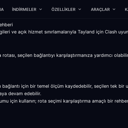
MA
İNDIRMELER
ÖZELLIKLER
ARAÇLAR
K
ehberi
leri ve açık hizmet sınırlamalarıyla Tayland için Clash uyuml
otası, seçilen bağlantıyı karşılaştırmanıza yardımcı olabili
ağlantı için bir temel ölçüm kaydedebilir, seçilen tek bir u
ya devam edebilir.
u için kullanın; rota seçimi karşılaştırma amaçlı bir rehber