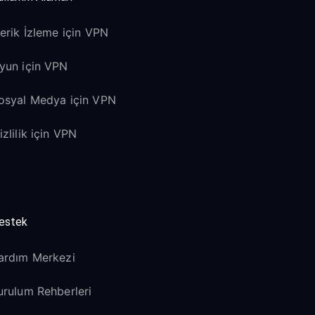
çerik İzleme için VPN
yun için VPN
osyal Medya için VPN
izlilik için VPN
estek
ardım Merkezi
urulum Rehberleri