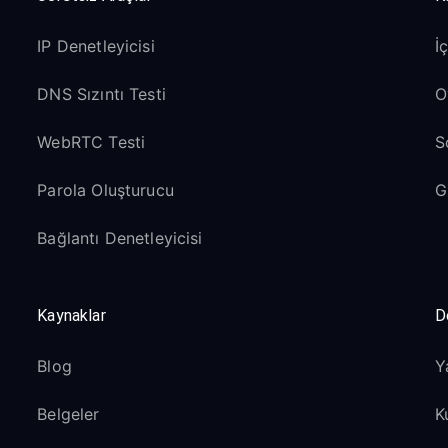
IP Denetleyicisi
İ
DNS Sızıntı Testi
O
WebRTC Testi
S
Parola Oluşturucu
G
Bağlantı Denetleyicisi
Kaynaklar
D
Blog
Y
Belgeler
K