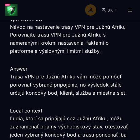
SK
vpn-overview
Návod na nastavenie trasy VPN pre Južnú Afriku
Porovnajte trasu VPN pre Južnú Afriku s
nameranými krokmi nastavenia, faktami o
platforme a výslovnými limitmi služby.
Answer
Trasa VPN pre Južnú Afriku vám môže pomôcť
porovnať vybrané pripojenie, no výsledok stále
určujú koncový bod, klient, služba a miestna sieť.
Local context
Ľudia, ktorí sa pripájajú cez Južnú Afriku, môžu
zaznamenať priamy východiskový stav, otestovať
jeden vybraný koncový bod a trasu ponechať iba