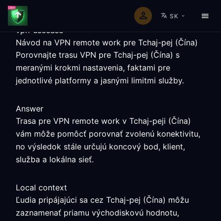
SK
vpn-usecase
Návod na VPN remote work pre Tchaj-pej (Čína)
Porovnajte trasu VPN pre Tchaj-pej (Čína) s
meranými krokmi nastavenia, faktami pre
jednotlivé platformy a jasnými limitmi služby.
Answer
Trasa pre VPN remote work v Tchaj-peji (Čína)
vám môže pomôcť porovnať zvolenú konektivitu,
no výsledok stále určujú koncový bod, klient,
služba a lokálna sieť.
Local context
Ľudia pripájajúci sa cez Tchaj-pej (Čína) môžu
zaznamenať priamu východiskovú hodnotu,