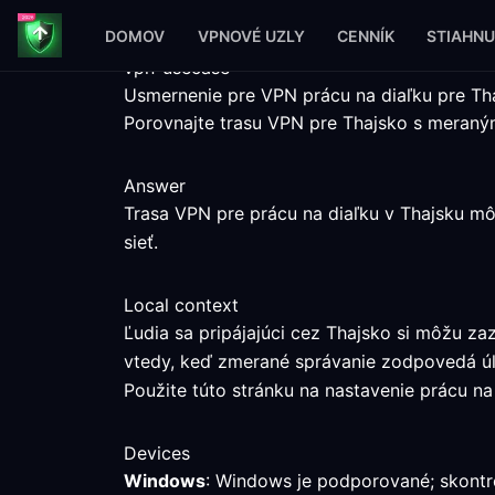
DOMOV
VPNOVÉ UZLY
CENNÍK
STIAHNU
vpn-usecase
Usmernenie pre VPN prácu na diaľku pre Th
Porovnajte trasu VPN pre Thajsko s meraný
Answer
Trasa VPN pre prácu na diaľku v Thajsku mô
sieť.
Local context
Ľudia sa pripájajúci cez Thajsko si môžu z
vtedy, keď zmerané správanie zodpovedá ú
Použite túto stránku na nastavenie prácu na 
Devices
Windows
: Windows je podporované; skontro