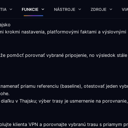
TIA
FUNKCIE
NÁSTROJE
ZDROJE
VI
ajsko
mi krokmi nastavenia, platformovými faktami a výslovnými
že pomôcť porovnať vybrané pripojenie, no výsledok stále u
aznamenať priamu referenciu (baseline), otestovať jeden vy
lohe.
diaľku v Thajsku; výber trasy je usmernenie na porovnanie, 
lujte klienta VPN a porovnajte vybranú trasu s priamym pr