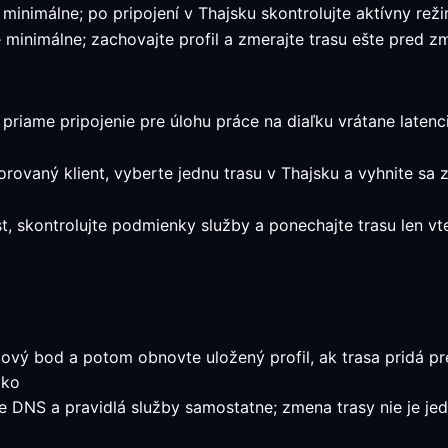
 minimálne; po pripojení v Thajsku skontrolujte aktívny reži
 minimálne; zachovajte profil a zmerajte trasu ešte pred z
 priame pripojenie pre úlohu práce na diaľku vrátane latencie
orovaný klient, vyberte jednu trasu v Thajsku a vyhnite sa
st, skontrolujte podmienky služby a ponechajte trasu len
ový bod a potom obnovte uložený profil, ak trasa pridá pre
ako
nie DNS a pravidlá služby samostatne; zmena trasy nie je je