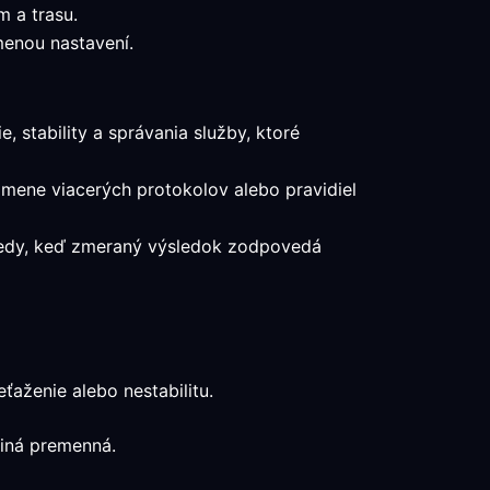
m a trasu.
menou nastavení.
, stability a správania služby, ktoré
 zmene viacerých protokolov alebo pravidiel
 vtedy, keď zmeraný výsledok zodpovedá
ťaženie alebo nestabilitu.
diná premenná.