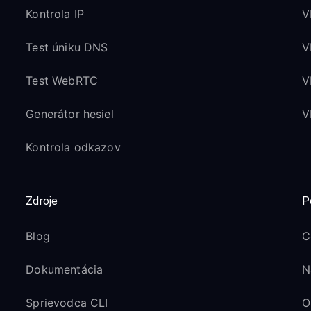
Kontrola IP
V
Test úniku DNS
V
Test WebRTC
V
Generátor hesiel
V
Kontrola odkazov
Zdroje
P
Blog
C
Dokumentácia
N
Sprievodca CLI
O