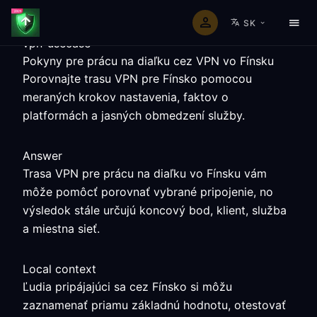
SK
vpn-usecase
Pokyny pre prácu na diaľku cez VPN vo Fínsku
Porovnajte trasu VPN pre Fínsko pomocou
meraných krokov nastavenia, faktov o
platformách a jasných obmedzení služby.
Answer
Trasa VPN pre prácu na diaľku vo Fínsku vám
môže pomôcť porovnať vybrané pripojenie, no
výsledok stále určujú koncový bod, klient, služba
a miestna sieť.
Local context
Ľudia pripájajúci sa cez Fínsko si môžu
zaznamenať priamu základnú hodnotu, otestovať