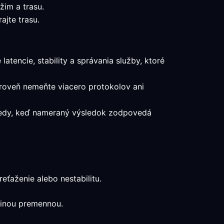
žim a trasu.
ajte trasu.
latencie, stability a správania služby, ktoré
ároveň nemeňte viacero protokolov ani
 vtedy, keď nameraný výsledok zodpovedá
eťaženie alebo nestabilitu.
edinou premennou.