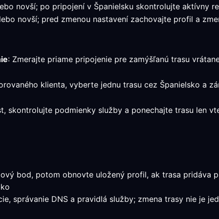
bo novší; po pripojení v Španielsku skontrolujte aktívny re
ebo novší; pred zmenou nastavení zachovajte profil a zmer
ie
: Zmerajte priame pripojenie pre zamýšľanú trasu vrátane 
orovaného klienta, vyberte jednu trasu cez Španielsko a z
st, skontrolujte podmienky služby a ponechajte trasu len
ový bod, potom obnovte uložený profil, ak trasa pridáva pr
ako
ácie, správanie DNS a pravidlá služby; zmena trasy nie je j