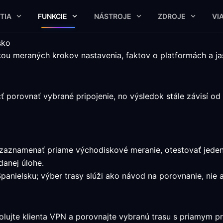
TIA
FUNKCIE
NÁSTROJE
ZDROJE
VI
sko
ou meraných krokov nastavenia, faktov o platformách a j
orovnať vybrané pripojenie, no výsledok stále závisí od 
u zaznamenať priame východiskové meranie, otestovať jede
anej úlohe.
Španielsku; výber trasy slúži ako návod na porovnanie, nie
lujte klienta VPN a porovnajte vybranú trasu s priamym pr