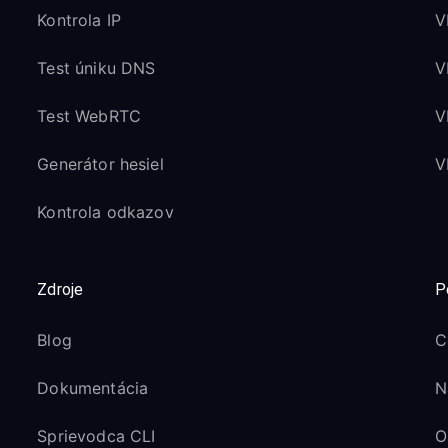
Kontrola IP
V
Test úniku DNS
V
Test WebRTC
V
Generátor hesiel
V
Kontrola odkazov
Zdroje
P
Blog
C
Dokumentácia
N
Sprievodca CLI
O