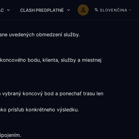
AC
CLASH PREDPLATNÉ
SLOVENČINA
asne uvedených obmedzení služby.
koncového bodu, klienta, služby a miestnej
n vybraný koncový bod a ponechať trasu len
 ako prísľub konkrétneho výsledku.
ipojením.