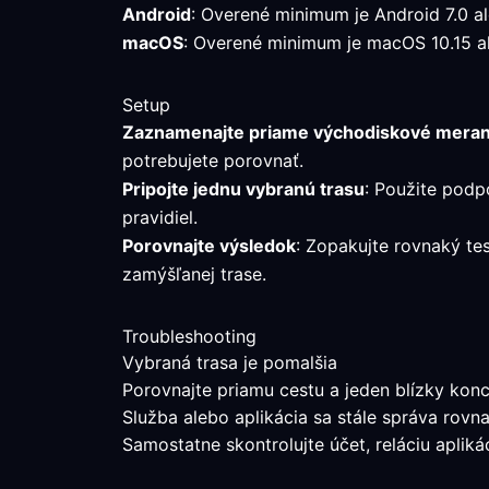
Android
: Overené minimum je Android 7.0 ale
macOS
: Overené minimum je macOS 10.15 al
Setup
Zaznamenajte priame východiskové meran
potrebujete porovnať.
Pripojte jednu vybranú trasu
: Použite podp
pravidiel.
Porovnajte výsledok
: Zopakujte rovnaký te
zamýšľanej trase.
Troubleshooting
Vybraná trasa je pomalšia
Porovnajte priamu cestu a jeden blízky konc
Služba alebo aplikácia sa stále správa rovn
Samostatne skontrolujte účet, reláciu aplik