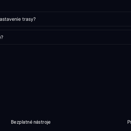
astavenie trasy?
é?
Bezplatné nástroje
P