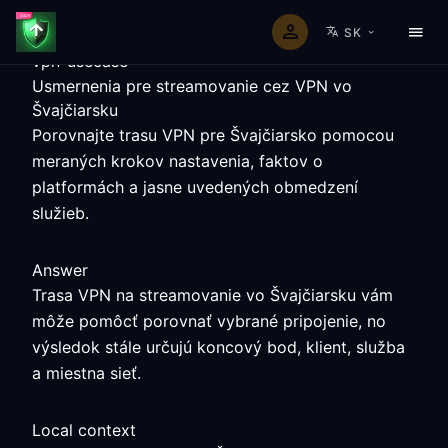
SK
vpn-usecase
Usmernenia pre streamovanie cez VPN vo
Švajčiarsku
Porovnajte trasu VPN pre Švajčiarsko pomocou
meraných krokov nastavenia, faktov o
platformách a jasne uvedených obmedzení
služieb.
Answer
Trasa VPN na streamovanie vo Švajčiarsku vám
môže pomôcť porovnať vybrané pripojenie, no
výsledok stále určujú koncový bod, klient, služba
a miestna sieť.
Local context