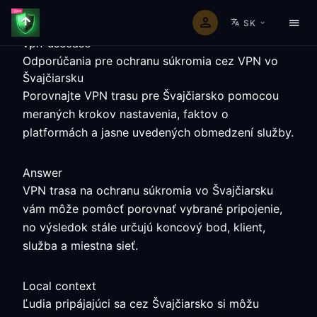
SK
vpn-usecase
Odporúčania pre ochranu súkromia cez VPN vo
Švajčiarsku
Porovnajte VPN trasu pre Švajčiarsko pomocou
meraných krokov nastavenia, faktov o
platformách a jasne uvedených obmedzení služby.
Answer
VPN trasa na ochranu súkromia vo Švajčiarsku
vám môže pomôcť porovnať vybrané pripojenie,
no výsledok stále určujú koncový bod, klient,
služba a miestna sieť.
Local context
Ľudia pripájajúci sa cez Švajčiarsko si môžu