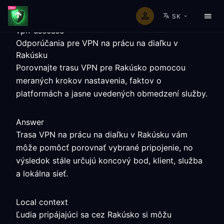
SK
vpn-usecase
Odporúčania pre VPN na prácu na diaľku v
Rakúsku
Porovnajte trasu VPN pre Rakúsko pomocou
meraných krokov nastavenia, faktov o
platformách a jasne uvedených obmedzení služby.
Answer
Trasa VPN na prácu na diaľku v Rakúsku vám
môže pomôcť porovnať vybrané pripojenie, no
výsledok stále určujú koncový bod, klient, služba
a lokálna sieť.
Local context
Ľudia pripájajúci sa cez Rakúsko si môžu