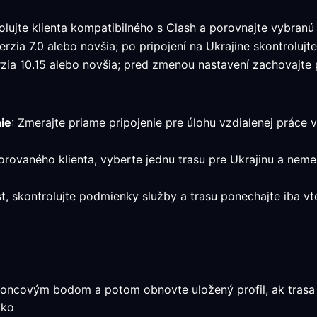
lujte klienta kompatibilného s Clash a porovnajte vybranú
zia 7.0 alebo novšia; po pripojení na Ukrajine skontrolujte
ia 10.15 alebo novšia; pred zmenou nastavení zachovajte pr
ie
: Zmerajte priame pripojenie pre úlohu vzdialenej práce vr
orovaného klienta, vyberte jednu trasu pre Ukrajinu a nem
st, skontrolujte podmienky služby a trasu ponechajte iba 
oncovým bodom a potom obnovte uložený profil, ak trasa p
ako