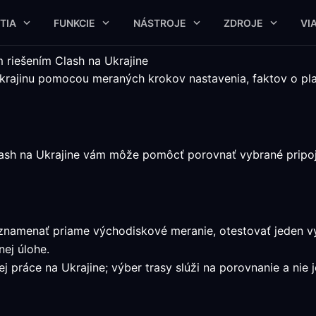
TIA
FUNKCIE
NÁSTROJE
ZDROJE
VI
 riešením Clash na Ukrajine
 Ukrajinu pomocou meraných krokov nastavenia, faktov o p
lash na Ukrajine vám môže pomôcť porovnať vybrané pripoj
zaznamenať priame východiskové meranie, otestovať jeden 
ej úlohe.
j práce na Ukrajine; výber trasy slúži na porovnanie a nie j