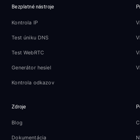
Bezplatné nástroje
P
Kontrola IP
V
Test úniku DNS
V
Test WebRTC
V
Generátor hesiel
V
Kontrola odkazov
Zdroje
P
Blog
C
Dokumentácia
N