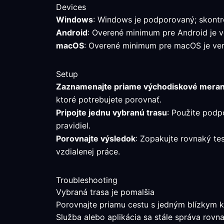
Devices
Windows
: Windows je podporovaný; skontro
Android
: Overené minimum pre Android je ver
macOS
: Overené minimum pre macOS je verz
Setup
Zaznamenajte priame východiskové meran
ktoré potrebujete porovnať.
Pripojte jednu vybranú trasu
: Použite podp
pravidiel.
Porovnajte výsledok
: Zopakujte rovnaký te
vzdialenej práce.
Troubleshooting
Vybraná trasa je pomalšia
Porovnajte priamu cestu s jedným blízkym k
Služba alebo aplikácia sa stále správa rovn