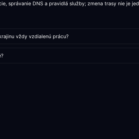
ácie, správanie DNS a pravidlá služby; zmena trasy nie je j
krajinu vždy vzdialenú prácu?
é?