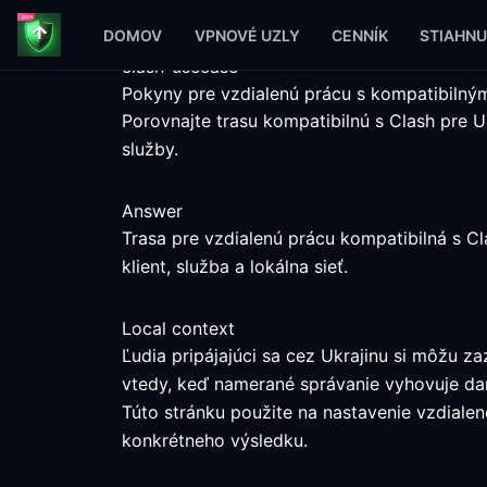
DOMOV
VPNOVÉ UZLY
CENNÍK
STIAHNU
clash-usecase
Pokyny pre vzdialenú prácu s kompatibilným
Porovnajte trasu kompatibilnú s Clash pre
služby.
Answer
Trasa pre vzdialenú prácu kompatibilná s C
klient, služba a lokálna sieť.
Local context
Ľudia pripájajúci sa cez Ukrajinu si môžu 
vtedy, keď namerané správanie vyhovuje dan
Túto stránku použite na nastavenie vzdialene
konkrétneho výsledku.