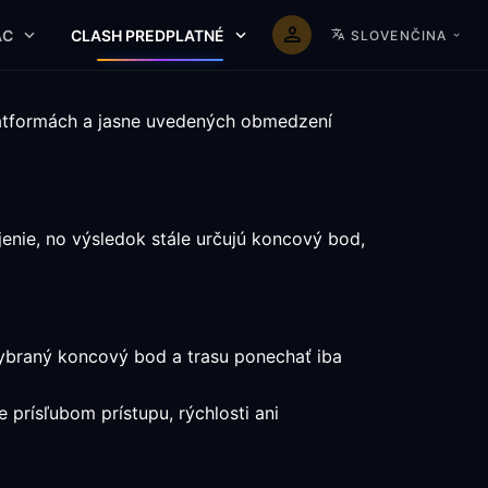
AC
CLASH PREDPLATNÉ
SLOVENČINA
latformách a jasne uvedených obmedzení
enie, no výsledok stále určujú koncový bod,
vybraný koncový bod a trasu ponechať iba
e prísľubom prístupu, rýchlosti ani