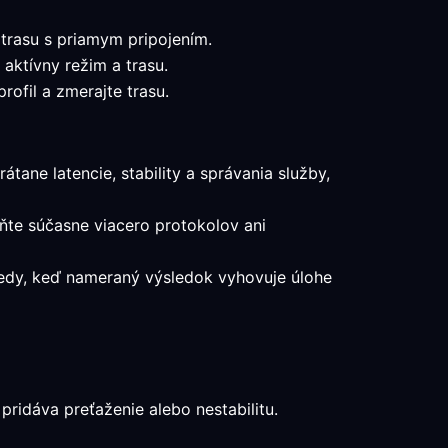
 trasu s priamym pripojením.
 aktívny režim a trasu.
ofil a zmerajte trasu.
átane latencie, stability a správania služby,
eňte súčasne viacero protokolov ani
vtedy, keď nameraný výsledok vyhovuje úlohe
ridáva preťaženie alebo nestabilitu.