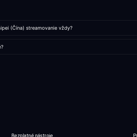
aipei (Čína) streamovanie vždy?
é?
Bezplatné nástroje
P