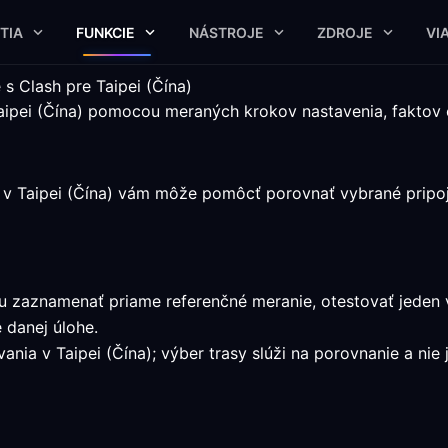
TIA
FUNKCIE
NÁSTROJE
ZDROJE
VI
s Clash pre Taipei (Čína)
aipei (Čína) pomocou meraných krokov nastavenia, faktov o
 v Taipei (Čína) vám môže pomôcť porovnať vybrané pripoj
môžu zaznamenať priame referenčné meranie, otestovať jeden
 danej úlohe.
nia v Taipei (Čína); výber trasy slúži na porovnanie a nie 