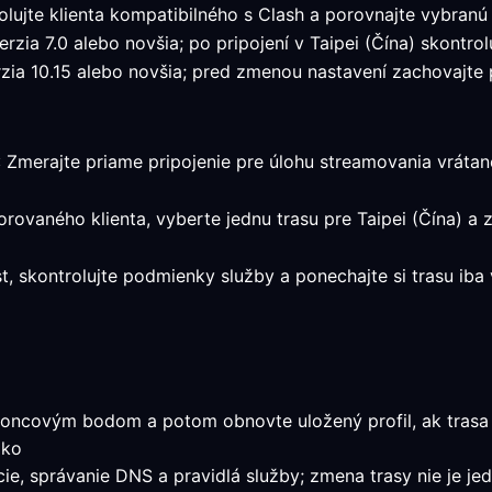
lujte klienta kompatibilného s Clash a porovnajte vybranú
zia 7.0 alebo novšia; po pripojení v Taipei (Čína) skontrolu
ia 10.15 alebo novšia; pred zmenou nastavení zachovajte pr
: Zmerajte priame pripojenie pre úlohu streamovania vrátane 
orovaného klienta, vyberte jednu trasu pre Taipei (Čína) a
st, skontrolujte podmienky služby a ponechajte si trasu ib
oncovým bodom a potom obnovte uložený profil, ak trasa p
ako
ácie, správanie DNS a pravidlá služby; zmena trasy nie je j