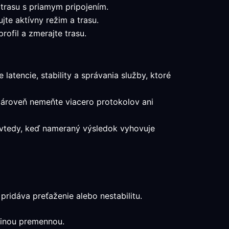
 trasu s priamym pripojením.
jte aktívny režim a trasu.
ofil a zmerajte trasu.
latencie, stability a správania služby, ktoré
 zároveň nemeňte viacero protokolov ani
a vtedy, keď nameraný výsledok vyhovuje
ridáva preťaženie alebo nestabilitu.
edinou premennou.