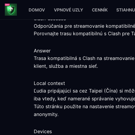
DOMOV
VPNOVÉ UZLY
CENNÍK
STIAHNU
clash-usecase
Odporúčania pre streamovanie kompatibilné 
Porovnajte trasu kompatibilnú s Clash pre T
Answer
Trasa kompatibilná s Clash na streamovanie
klient, služba a miestna sieť.
Local context
Ľudia pripájajúci sa cez Taipei (Čína) si 
iba vtedy, keď namerané správanie vyhovuje
Túto stránku použite na nastavenie streamova
anonymity.
Devices