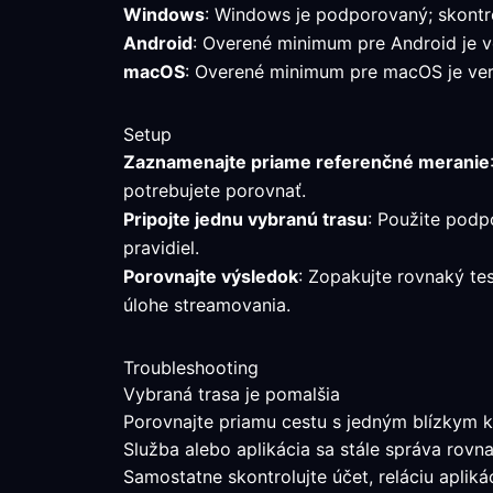
Windows
: Windows je podporovaný; skontro
Android
: Overené minimum pre Android je ver
macOS
: Overené minimum pre macOS je verz
Setup
Zaznamenajte priame referenčné meranie
potrebujete porovnať.
Pripojte jednu vybranú trasu
: Použite podp
pravidiel.
Porovnajte výsledok
: Zopakujte rovnaký te
úlohe streamovania.
Troubleshooting
Vybraná trasa je pomalšia
Porovnajte priamu cestu s jedným blízkym k
Služba alebo aplikácia sa stále správa rovn
Samostatne skontrolujte účet, reláciu aplik