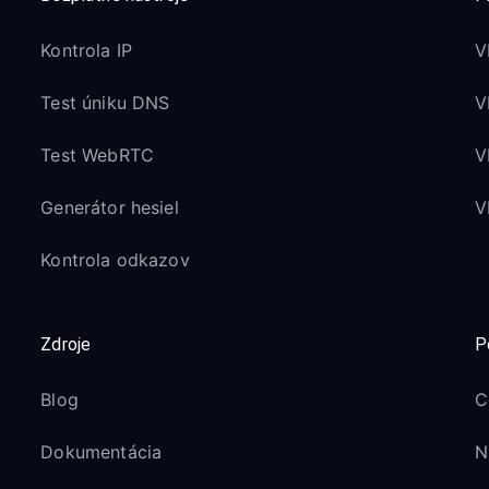
Kontrola IP
V
Test úniku DNS
V
Test WebRTC
V
Generátor hesiel
V
Kontrola odkazov
Zdroje
P
Blog
C
Dokumentácia
N