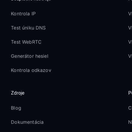
Kontrola IP
V
Test úniku DNS
V
Test WebRTC
V
Generátor hesiel
V
Kontrola odkazov
Zdroje
P
Blog
C
Dokumentácia
N