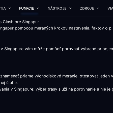
TIA
FUNKCIE
NÁSTROJE
ZDROJE
VI
s Clash pre Singapur
Singapur pomocou meraných krokov nastavenia, faktov o pl
e v Singapure vám môže pomôcť porovnať vybrané pripojeni
zaznamenať priame východiskové meranie, otestovať jeden 
ej úlohe.
nia v Singapure; výber trasy slúži na porovnanie a nie je 