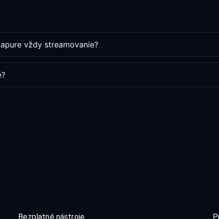
ngapure vždy streamovanie?
é?
Bezplatné nástroje
P