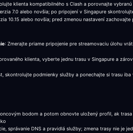
lujte klienta kompatibilného s Clash a porovnajte vybranú
zia 7.0 alebo novšia; po pripojení v Singapure skontrolujte
ia 10.15 alebo novšia; pred zmenou nastavení zachovajte pr
ie
: Zmerajte priame pripojenie pre streamovaciu úlohu vráta
orovaného klienta, vyberte jednu trasu v Singapure a záro
st, skontrolujte podmienky služby a ponechajte si trasu ib
oncovým bodom a potom obnovte uložený profil, ak trasa p
ako
ácie, správanie DNS a pravidlá služby; zmena trasy nie je j