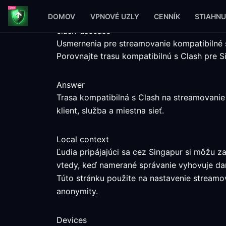
DOMOV
VPNOVÉ UZLY
CENNÍK
STIAHNU
clash-usecase
Usmernenia pre streamovanie kompatibilné 
Porovnajte trasu kompatibilnú s Clash pre 
Answer
Trasa kompatibilná s Clash na streamovani
klient, služba a miestna sieť.
Local context
Ľudia pripájajúci sa cez Singapur si môžu 
vtedy, keď namerané správanie vyhovuje dan
Túto stránku použite na nastavenie streamova
anonymity.
Devices