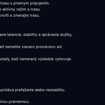
 trasu s priamym pripojením.
 aktívny režim a trasu.
ofil a zmerajte trasu.
ne latencie, stability a správania služby,
veň nemeňte viacero protokolov ani
a vtedy, keď nameraný výsledok vyhovuje
ridáva preťaženie alebo nestabilitu.
edinou premennou.