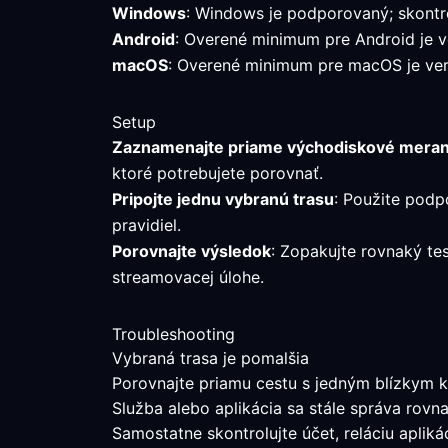
Windows
: Windows je podporovaný; skontro
Android
: Overené minimum pre Android je ver
macOS
: Overené minimum pre macOS je verz
Setup
Zaznamenajte priame východiskové meran
ktoré potrebujete porovnať.
Pripojte jednu vybranú trasu
: Použite podp
pravidiel.
Porovnajte výsledok
: Zopakujte rovnaký te
streamovacej úlohe.
Troubleshooting
Vybraná trasa je pomalšia
Porovnajte priamu cestu s jedným blízkym k
Služba alebo aplikácia sa stále správa rovn
Samostatne skontrolujte účet, reláciu aplik