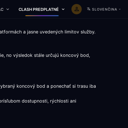
AC
CLASH PREDPLATNÉ
SLOVENČINA
atformách a jasne uvedených limitov služby.
e, no výsledok stále určujú koncový bod,
vybraný koncový bod a ponechať si trasu iba
prísľubom dostupnosti, rýchlosti ani