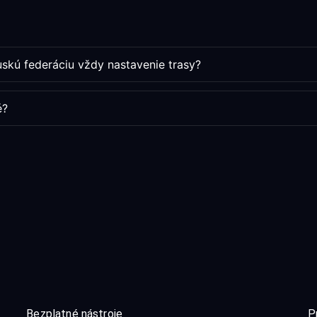
uskú federáciu vždy nastavenie trasy?
é?
Bezplatné nástroje
P