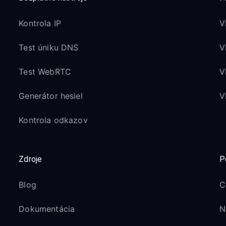
Kontrola IP
V
Test úniku DNS
V
Test WebRTC
V
Generátor hesiel
V
Kontrola odkazov
Zdroje
P
Blog
C
Dokumentácia
N