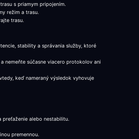
 trasu s priamym pripojením.
ny režim a trasu.
jte trasu.
encie, stability a správania služby, ktoré
u a nemeňte súčasne viacero protokolov ani
a vtedy, keď nameraný výsledok vyhovuje
preťaženie alebo nestabilitu.
edinou premennou.