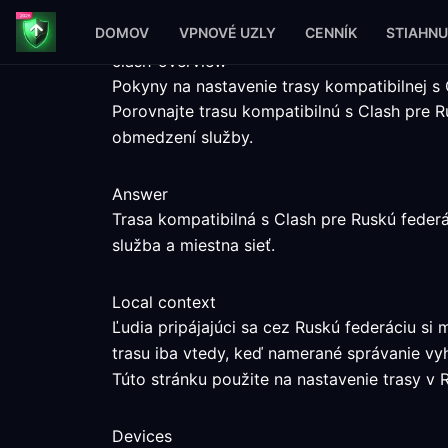
DOMOV
VPNOVÉ UZLY
CENNÍK
STIAHNU
clash-overview
Pokyny na nastavenie trasy kompatibilnej s 
Porovnajte trasu kompatibilnú s Clash pre
obmedzení služby.
Answer
Trasa kompatibilná s Clash pre Ruskú feder
služba a miestna sieť.
Local context
Ľudia pripájajúci sa cez Ruskú federáciu s
trasu iba vtedy, keď namerané správanie vy
Túto stránku použite na nastavenie trasy v R
Devices