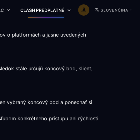
AC
CLASH PREDPLATNÉ
SLOVENČINA
tov o platformách a jasne uvedených
edok stále určujú koncový bod, klient,
eden vybraný koncový bod a ponechať si
ísľubom konkrétneho prístupu ani rýchlosti.