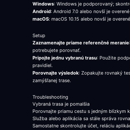
Windows
: Windows je podporovaný; skontro
Android
: Android 7.0 alebo novší je overené
macOS
: macOS 10.15 alebo novší je overen
Setup
Zaznamenajte priame referenčné meranie
potrebujete porovnať.
Pripojte jednu vybranú trasu
: Použite podp
pravidiel.
Porovnajte výsledok
: Zopakujte rovnaký te
zamýšľanej trase.
Troubleshooting
Vybraná trasa je pomalšia
Porovnajte priamu cestu s jedným blízkym k
Služba alebo aplikácia sa stále správa rovn
Samostatne skontrolujte účet, reláciu aplik