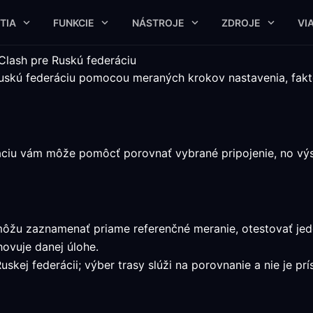
TIA
FUNKCIE
NÁSTROJE
ZDROJE
VI
Clash pre Ruskú federáciu
 Ruskú federáciu pomocou meraných krokov nastavenia, fak
áciu vám môže pomôcť porovnať vybrané pripojenie, no výsl
i môžu zaznamenať priame referenčné meranie, otestovať j
hovuje danej úlohe.
uskej federácii; výber trasy slúži na porovnanie a nie je pr