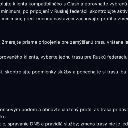
lujte klienta kompatibilného s Clash a porovnajte vybranú
 minimum; po pripojení v Ruskej federácii skontrolujte aktív
é minimum; pred zmenou nastavení zachovajte profil a zmera
: Zmerajte priame pripojenie pre zamýšľanú trasu vrátane lat
orovaného klienta, vyberte jednu trasu pre Ruskú federáci
st, skontrolujte podmienky služby a ponechajte si trasu ib
oncovým bodom a obnovte uložený profil, ak trasa pridáva 
ako
ácie, správanie DNS a pravidlá služby; zmena trasy nie je j