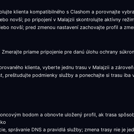
lujte klienta kompatibilného s Clashom a porovnajte vybra
bo novší; po pripojení v Malajzii skontrolujte aktívny režim
ebo novší; pred zmenou nastavení zachovajte profil a zmer
: Zmerajte priame pripojenie pre danú úlohu ochrany súkromi
orovaného klienta, vyberte jednu trasu v Malajzii a zároveň
st, preštudujte podmienky služby a ponechajte si trasu ib
oncovým bodom a obnovte uložený profil, ak trasa spôsobuj
ako
ácie, správanie DNS a pravidlá služby; zmena trasy nie je j