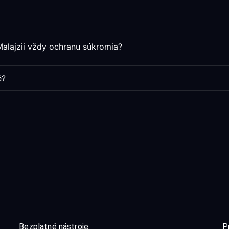
Malajzii vždy ochranu súkromia?
é?
Bezplatné nástroje
P