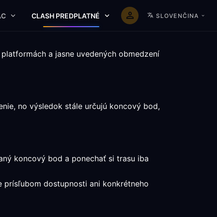
AC
CLASH PREDPLATNÉ
SLOVENČINA
o platformách a jasne uvedených obmedzení
nie, no výsledok stále určujú koncový bod,
raný koncový bod a ponechať si trasu iba
je prísľubom dostupnosti ani konkrétneho