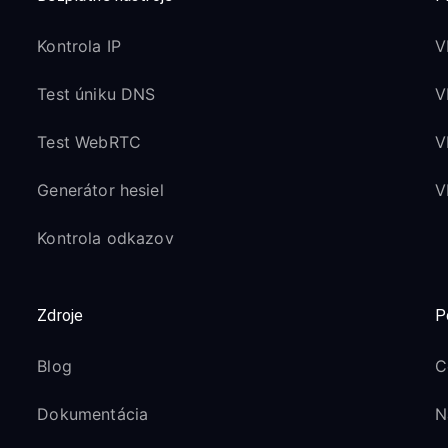
Kontrola IP
V
Test úniku DNS
V
Test WebRTC
V
Generátor hesiel
V
Kontrola odkazov
Zdroje
P
Blog
C
Dokumentácia
N