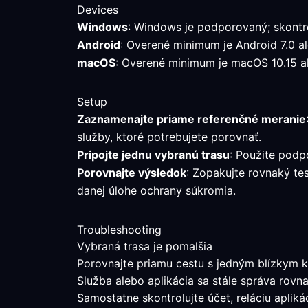
Devices
Windows
: Windows je podporovaný; skontro
Android
: Overené minimum je Android 7.0 ale
macOS
: Overené minimum je macOS 10.15 al
Setup
Zaznamenajte priame referenčné meranie
služby, ktoré potrebujete porovnať.
Pripojte jednu vybranú trasu
: Použite podp
Porovnajte výsledok
: Zopakujte rovnaký te
danej úlohe ochrany súkromia.
Troubleshooting
Vybraná trasa je pomalšia
Porovnajte priamu cestu s jedným blízkym k
Služba alebo aplikácia sa stále správa rovn
Samostatne skontrolujte účet, reláciu aplik