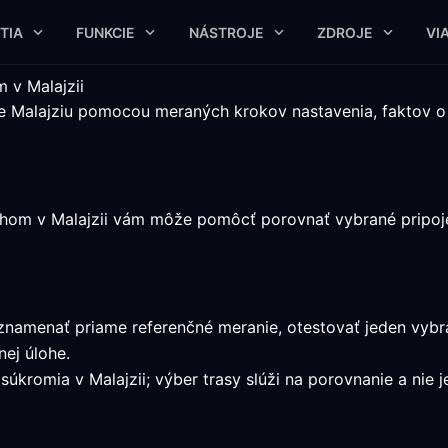
TIA
FUNKCIE
NÁSTROJE
ZDROJE
VI
 v Malajzii
re Malajziu pomocou meraných krokov nastavenia, faktov 
shom v Malajzii vám môže pomôcť porovnať vybrané pripoje
zaznamenať priame referenčné meranie, otestovať jeden vyb
ej úlohe.
súkromia v Malajzii; výber trasy slúži na porovnanie a nie 