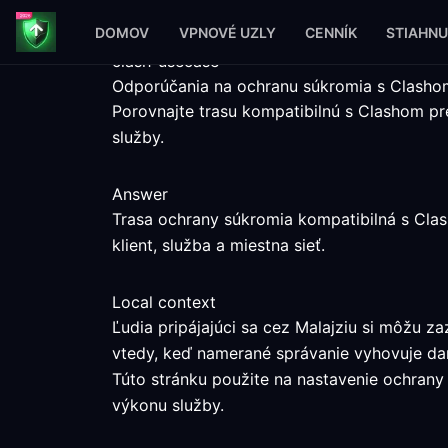
DOMOV
VPNOVÉ UZLY
CENNÍK
STIAHNU
clash-usecase
Odporúčania na ochranu súkromia s Clashom
Porovnajte trasu kompatibilnú s Clashom p
služby.
Answer
Trasa ochrany súkromia kompatibilná s Cla
klient, služba a miestna sieť.
Local context
Ľudia pripájajúci sa cez Malajziu si môžu 
vtedy, keď namerané správanie vyhovuje dan
Túto stránku použite na nastavenie ochrany 
výkonu služby.