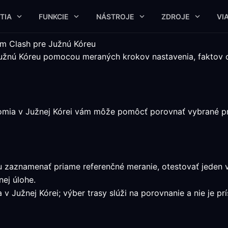
TIA
FUNKCIE
NÁSTROJE
ZDROJE
VI
m Clash pre Južnú Kóreu
 Južnú Kóreu pomocou meraných krokov nastavenia, faktov
omia v Južnej Kórei vám môže pomôcť porovnať vybrané pri
žu zaznamenať priame referenčné meranie, otestovať jeden
ej úlohe.
v Južnej Kórei; výber trasy slúži na porovnanie a nie je pr