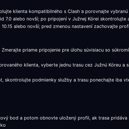
lujte klienta kompatibilného s Clash a porovnajte vybranú
d 7.0 alebo novší; po pripojení v Južnej Kórei skontrolujte 
10.15 alebo novší; pred zmenou nastavení zachovajte profil
: Zmerajte priame pripojenie pre úlohu súvisiacu so súkromí
orovaného klienta, vyberte jednu trasu cez Južnú Kóreu a 
st, skontrolujte podmienky služby a trasu ponechajte iba 
ový bod a potom obnovte uložený profil, ak trasa pridáva p
ako