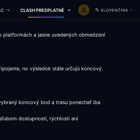
AC
CLASH PREDPLATNÉ
SLOVENČINA
 o platformách a jasne uvedených obmedzení
pojenie, no výsledok stále určujú koncový
 vybraný koncový bod a trasu ponechať iba
ísľubom dostupnosti, rýchlosti ani