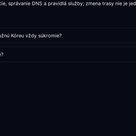
ácie, správanie DNS a pravidlá služby; zmena trasy nie je j
Južnú Kóreu vždy súkromie?
é?