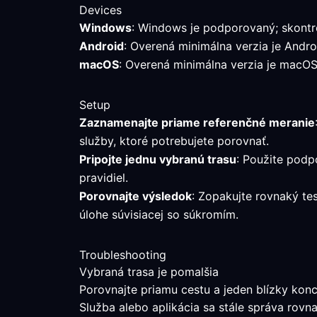
Devices
Windows
: Windows je podporovaný; skontro
Android
: Overená minimálna verzia je Androi
macOS
: Overená minimálna verzia je macOS 
Setup
Zaznamenajte priame referenčné meranie
služby, ktoré potrebujete porovnať.
Pripojte jednu vybranú trasu
: Použite podp
pravidiel.
Porovnajte výsledok
: Zopakujte rovnaký te
úlohe súvisiacej so súkromím.
Troubleshooting
Vybraná trasa je pomalšia
Porovnajte priamu cestu a jeden blízky konc
Služba alebo aplikácia sa stále správa rovn