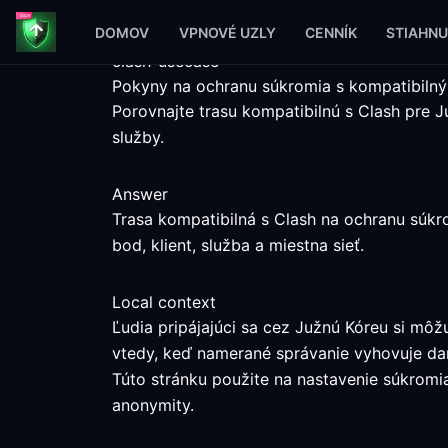
DOMOV
VPNOVÉ UZLY
CENNÍK
STIAHNU
clash-usecase
Pokyny na ochranu súkromia s kompatibilný
Porovnajte trasu kompatibilnú s Clash pre
služby.
Answer
Trasa kompatibilná s Clash na ochranu súkr
bod, klient, služba a miestna sieť.
Local context
Ľudia pripájajúci sa cez Južnú Kóreu si mô
vtedy, keď namerané správanie vyhovuje dan
Túto stránku použite na nastavenie súkromia 
anonymity.