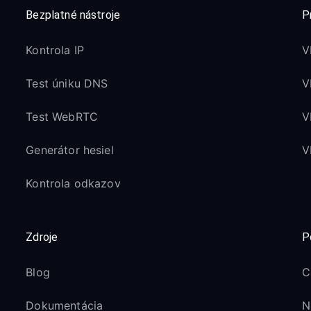
Bezplatné nástroje
P
Kontrola IP
V
Test úniku DNS
V
Test WebRTC
V
Generátor hesiel
V
Kontrola odkazov
Zdroje
P
Blog
C
Dokumentácia
N