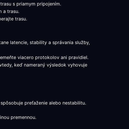
 trasu s priamym pripojením.
 a trasu.
rajte trasu.
ne latencie, stability a správania služby,
nemeňte viacero protokolov ani pravidiel.
a vtedy, keď nameraný výsledok vyhovuje
pôsobuje preťaženie alebo nestabilitu.
edinou premennou.