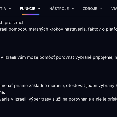
TIA
FUNKCIE
NÁSTROJE
ZDROJE
VI
h pre Izrael
 Izrael pomocou meraných krokov nastavenia, faktov o pla
 v Izraeli vám môže pomôcť porovnať vybrané pripojenie, no
namenať priame základné meranie, otestovať jeden vybraný 
he.
nia v Izraeli; výber trasy slúži na porovnanie a nie je prís