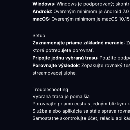
Windows
: Windows je podporovaný; skontro
Android
: Overeným minimom je Android 7.0 al
macOS
: Overeným minimom je macOS 10.15 a
Setup
Zaznamenajte priame základné meranie
: 
ktoré potrebujete porovnať.
Pripojte jednu vybranú trasu
: Použite podp
Porovnajte výsledok
: Zopakujte rovnaký te
streamovacej úlohe.
Troubleshooting
Vybraná trasa je pomalšia
Porovnajte priamu cestu s jedným blízkym k
Služba alebo aplikácia sa stále správa rovn
Samostatne skontrolujte účet, reláciu aplik