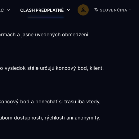
AC
CLASH PREDPLATNÉ
SLOVENČINA
tformách a jasne uvedených obmedzení
 výsledok stále určujú koncový bod, klient,
koncový bod a ponechať si trasu iba vtedy,
ľubom dostupnosti, rýchlosti ani anonymity.