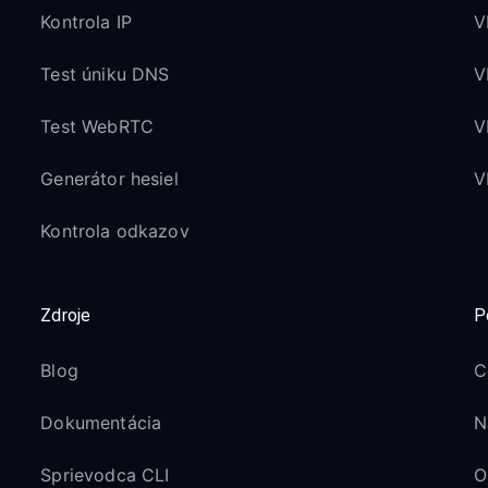
Kontrola IP
V
Test úniku DNS
V
Test WebRTC
V
Generátor hesiel
V
Kontrola odkazov
Zdroje
P
Blog
C
Dokumentácia
N
Sprievodca CLI
O