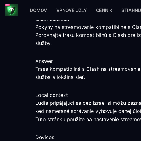
DOMOV
VPNOVÉ UZLY
CENNÍK
STIAHNU
clash-usecase
Pokyny na streamovanie kompatibilné s Clas
Porovnajte trasu kompatibilnú s Clash pre
služby.
Answer
Trasa kompatibilná s Clash na streamovanie
služba a lokálna sieť.
Local context
Ľudia pripájajúci sa cez Izrael si môžu zaz
keď namerané správanie vyhovuje danej úlo
Túto stránku použite na nastavenie streamova
Devices