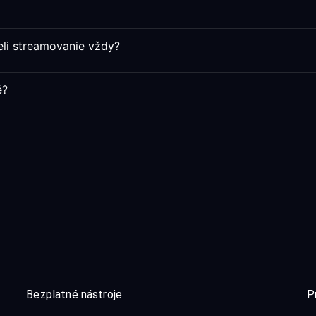
aeli streamovanie vždy?
é?
Bezplatné nástroje
P