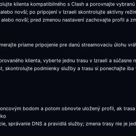
lujte klienta kompatibilného s Clash a porovnajte vybranú
ebo novší; po pripojení v Izraeli skontrolujte aktívny režim
lebo novší; pred zmenou nastavení zachovajte profil a zme
Zmerajte priame pripojenie pre danú streamovaciu úlohu vráta
orovaného klienta, vyberte jednu trasu v Izraeli a súčasne 
st, skontrolujte podmienky služby a trasu si ponechajte ib
oncovým bodom a potom obnovte uložený profil, ak trasa s
ako
ácie, správanie DNS a pravidlá služby; zmena trasy nie je j