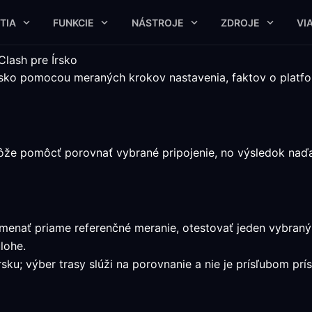
TIA
FUNKCIE
NÁSTROJE
ZDROJE
VI
Clash pre Írsko
 Írsko pomocou meraných krokov nastavenia, faktov o plat
ôže pomôcť porovnať vybrané pripojenie, no výsledok naďal
amenať priame referenčné meranie, otestovať jeden vybraný
lohe.
sku; výber trasy slúži na porovnanie a nie je prísľubom prís