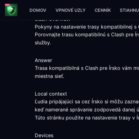
DOMOV
VPNOVÉ UZLY
CENNÍK
STIAHNU
clash-overview
Pokyny na nastavenie trasy kompatibilnej s 
Porovnajte trasu kompatibilnú s Clash pre
služby.
Answer
Trasa kompatibilná s Clash pre Írsko vám m
miestna sieť.
Local context
Ľudia pripájajúci sa cez Írsko si môžu zazn
keď namerané správanie zodpovedá danej ú
Túto stránku použite na nastavenie trasy v Ír
Devices