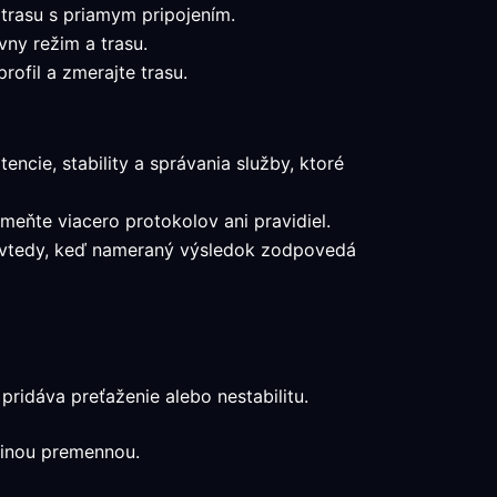
 trasu s priamym pripojením.
vny režim a trasu.
ofil a zmerajte trasu.
encie, stability a správania služby, ktoré
meňte viacero protokolov ani pravidiel.
ba vtedy, keď nameraný výsledok zodpovedá
ridáva preťaženie alebo nestabilitu.
edinou premennou.