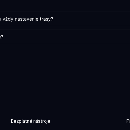
ku vždy nastavenie trasy?
é?
Bezplatné nástroje
P