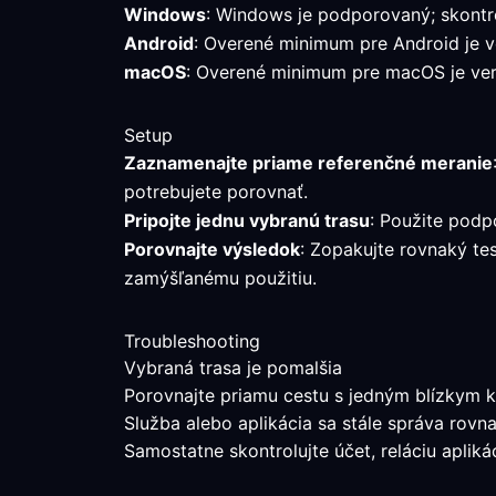
Windows
: Windows je podporovaný; skontro
Android
: Overené minimum pre Android je ver
macOS
: Overené minimum pre macOS je verz
Setup
Zaznamenajte priame referenčné meranie
potrebujete porovnať.
Pripojte jednu vybranú trasu
: Použite podp
Porovnajte výsledok
: Zopakujte rovnaký te
zamýšľanému použitiu.
Troubleshooting
Vybraná trasa je pomalšia
Porovnajte priamu cestu s jedným blízkym k
Služba alebo aplikácia sa stále správa rovn
Samostatne skontrolujte účet, reláciu aplik