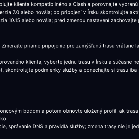
lujte klienta kompatibilného s Clash a porovnajte vybranú
zia 7.0 alebo novšia; po pripojení v Írsku skontrolujte aktí
ia 10.15 alebo novšia; pred zmenou nastavení zachovajte pr
: Zmerajte priame pripojenie pre zamýšľanú trasu vrátane lat
orovaného klienta, vyberte jednu trasu v Írsku a súčasne ne
st, skontrolujte podmienky služby a ponechajte si trasu i
oncovým bodom a potom obnovte uložený profil, ak trasa p
ako
ácie, správanie DNS a pravidlá služby; zmena trasy nie je j