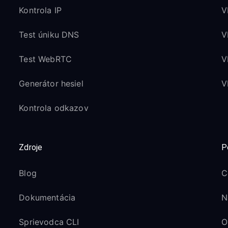
Kontrola IP
V
Test úniku DNS
V
Test WebRTC
V
Generátor hesiel
V
Kontrola odkazov
Zdroje
P
Blog
C
Dokumentácia
N
Sprievodca CLI
O