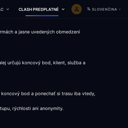
AC
CLASH PREDPLATNÉ
SLOVENČINA
formách a jasne uvedených obmedzení
ej určujú koncový bod, klient, služba a
 koncový bod a ponechať si trasu iba vtedy,
tupu, rýchlosti ani anonymity.