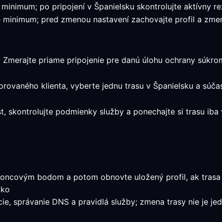
 minimum; po pripojení v Španielsku skontrolujte aktívny re
é minimum; pred zmenou nastavení zachovajte profil a zmera
: Zmerajte priame pripojenie pre danú úlohu ochrany súkromi
orovaného klienta, vyberte jednu trasu v Španielsku a súč
st, skontrolujte podmienky služby a ponechajte si trasu ib
oncovým bodom a potom obnovte uložený profil, ak trasa s
ako
ácie, správanie DNS a pravidlá služby; zmena trasy nie je j