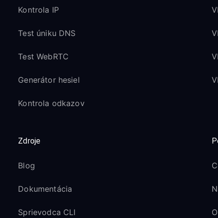
Kontrola IP
V
Test úniku DNS
V
Test WebRTC
V
Generátor hesiel
V
Kontrola odkazov
Zdroje
P
Blog
C
Dokumentácia
N
Sprievodca CLI
O