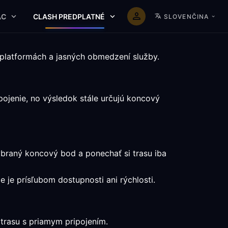
AC
CLASH PREDPLATNÉ
SLOVENČINA
 platformách a jasných obmedzení služby.
ojenie, no výsledok stále určujú koncový
ybraný koncový bod a ponechať si trasu iba
e je prísľubom dostupnosti ani rýchlosti.
 trasu s priamym pripojením.