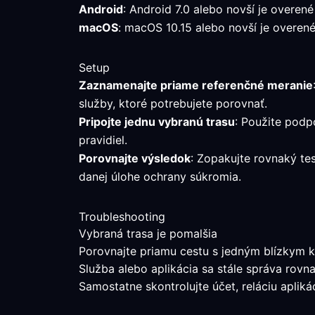
Android
: Android 7.0 alebo novší je overené
macOS
: macOS 10.15 alebo novší je overen
Setup
Zaznamenajte priame referenčné meranie
služby, ktoré potrebujete porovnať.
Pripojte jednu vybranú trasu
: Použite podp
pravidiel.
Porovnajte výsledok
: Zopakujte rovnaký te
danej úlohe ochrany súkromia.
Troubleshooting
Vybraná trasa je pomalšia
Porovnajte priamu cestu s jedným blízkym k
Služba alebo aplikácia sa stále správa rovn
Samostatne skontrolujte účet, reláciu aplik