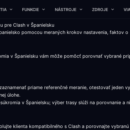
TIA
FUNKCIE
NÁSTROJE
ZDROJE
VI
u pre Clash v Španielsku
 Španielsko pomocou meraných krokov nastavenia, faktov o
romia v Španielsku vám môže pomôcť porovnať vybrané prip
u zaznamenať priame referenčné meranie, otestovať jeden v
ej úlohe.
úkromia v Španielsku; výber trasy slúži na porovnanie a ni
lujte klienta kompatibilného s Clash a porovnajte vybranú