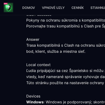
DOMOV
VPNOVÉ UZLY
CENNÍK
STIAHNU
clash-usecase
Pokyny na ochranu súkromia s kompatibilito
Porovnajte trasu kompatibilnú s Clash pre
Answer
Trasa kompatibilná s Clash na ochranu súk
bod, klient, služba a miestna sieť.
Local context
Ľudia pripájajúci sa cez Španielsko si môž
vtedy, keď namerané správanie vyhovuje dan
Túto stránku použite na nastavenie ochrany s
Devices
Windows
: Windows je podporovaný; skontro