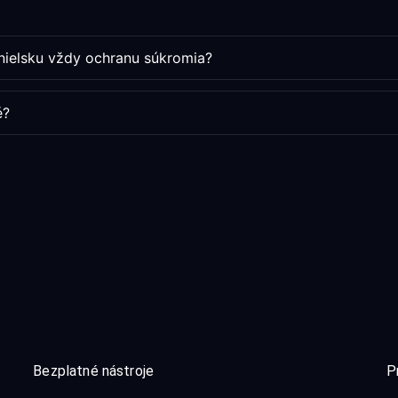
anielsku vždy ochranu súkromia?
é?
Bezplatné nástroje
P