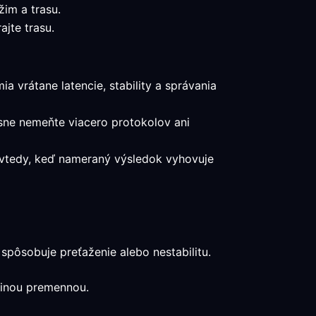
žim a trasu.
jte trasu.
a vrátane latencie, stability a správania
asne nemeňte viacero protokolov ani
a vtedy, keď nameraný výsledok vyhovuje
pôsobuje preťaženie alebo nestabilitu.
edinou premennou.