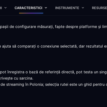
I
CARACTERISTICI
INSTRUMENTE
RESURS
șii de configurare măsurați, fapte despre platforme și limi
ajuta să comparați o conexiune selectată, dar rezultatul es
ot înregistra o bază de referință directă, pot testa un sing
ivește cu sarcina.
 de streaming în Polonia; selecția rutei este un ghid pentr