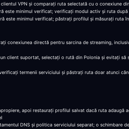
 clientul VPN și comparați ruta selectată cu o conexiune dir
ră este minimul verificat; verificați modul activ și ruta dup
ă este minimul verificat; păstrați profilul și măsurați ruta î
ați conexiunea directă pentru sarcina de streaming, inclusi
ți un client suportat, selectați o rută din Polonia și evitați
 verificați termenii serviciului și păstrați ruta doar atunci c
propiere, apoi restaurați profilul salvat dacă ruta adaugă a
el
rtamentul DNS și politica serviciului separat; o schimbare de