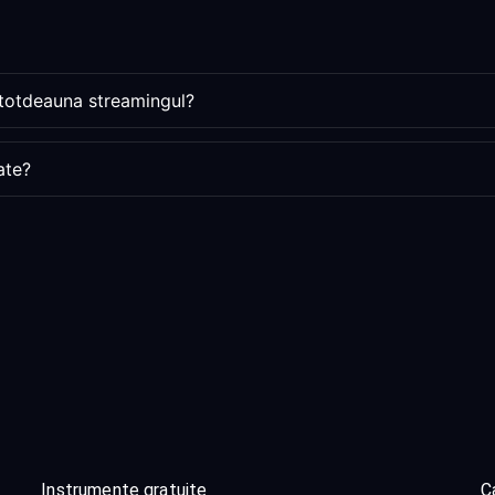
ntotdeauna streamingul?
ate?
Instrumente gratuite
Ca