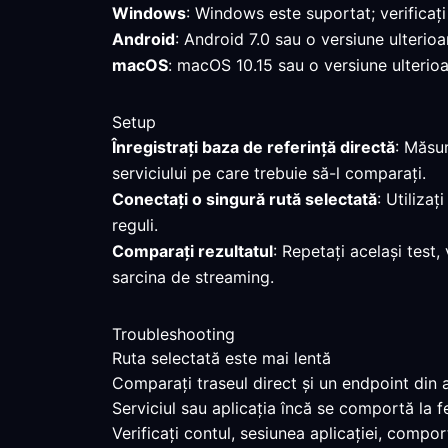
Windows
: Windows este suportat; verificați
Android
: Android 7.0 sau o versiune ulterioa
macOS
: macOS 10.15 sau o versiune ulterioar
Setup
Înregistrați baza de referință directă
: Măsur
serviciului pe care trebuie să-l comparați.
Conectați o singură rută selectată
: Utiliza
reguli.
Comparați rezultatul
: Repetați același test,
sarcina de streaming.
Troubleshooting
Ruta selectată este mai lentă
Comparați traseul direct și un endpoint din a
Serviciul sau aplicația încă se comportă la f
Verificați contul, sesiunea aplicației, compo