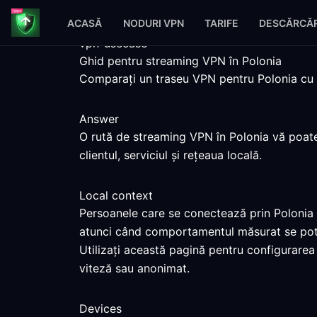
ACASĂ
NODURI VPN
TARIFE
DESCĂRCĂR
vpn-usecase
Ghid pentru streaming VPN în Polonia
Comparați un traseu VPN pentru Polonia cu pa
Answer
O rută de streaming VPN în Polonia vă poate 
clientul, serviciul și rețeaua locală.
Local context
Persoanele care se conectează prin Polonia p
atunci când comportamentul măsurat se potr
Utilizați această pagină pentru configurarea
viteză sau anonimat.
Devices