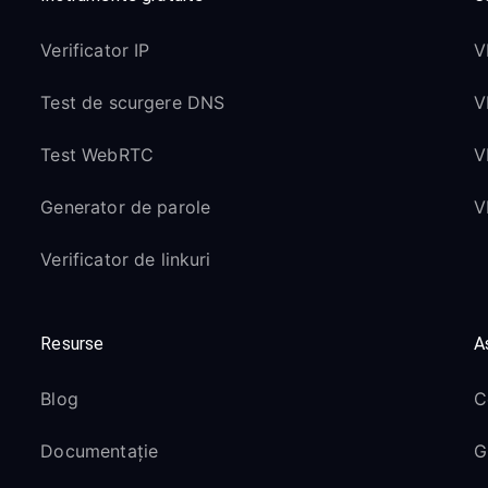
Verificator IP
V
Test de scurgere DNS
V
Test WebRTC
V
Generator de parole
V
Verificator de linkuri
Resurse
A
Blog
C
Documentație
G