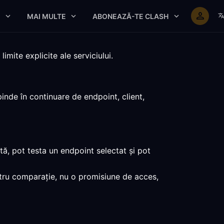
E
MAI MULTE
ABONEAZĂ-TE CLASH
mite explicite ale serviciului.
nde în continuare de endpoint, client,
ă, pot testa un endpoint selectat și pot
ntru comparație, nu o promisiune de acces,