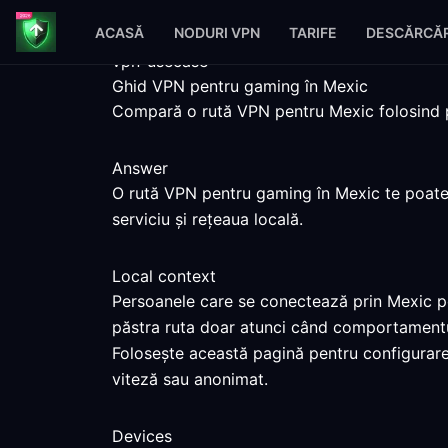
ACASĂ
NODURI VPN
TARIFE
DESCĂRCĂR
vpn-usecase
Ghid VPN pentru gaming în Mexic
Compară o rută VPN pentru Mexic folosind paș
Answer
O rută VPN pentru gaming în Mexic te poate a
serviciu și rețeaua locală.
Local context
Persoanele care se conectează prin Mexic pot
păstra ruta doar atunci când comportamentul
Folosește această pagină pentru configurare
viteză sau anonimat.
Devices