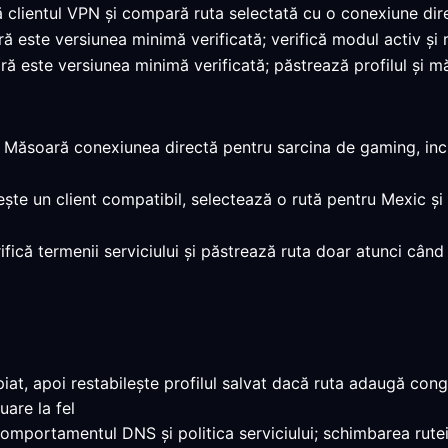
ă clientul VPN și compară ruta selectată cu o conexiune dir
ară este versiunea minimă verificată; verifică modul activ și
ră este versiunea minimă verificată; păstrează profilul și m
: Măsoară conexiunea directă pentru sarcina de gaming, incl
ește un client compatibil, selectează o rută pentru Mexic și
rifică termenii serviciului și păstrează ruta doar atunci când
t, apoi restabilește profilul salvat dacă ruta adaugă conges
uare la fel
 comportamentul DNS și politica serviciului; schimbarea rutei