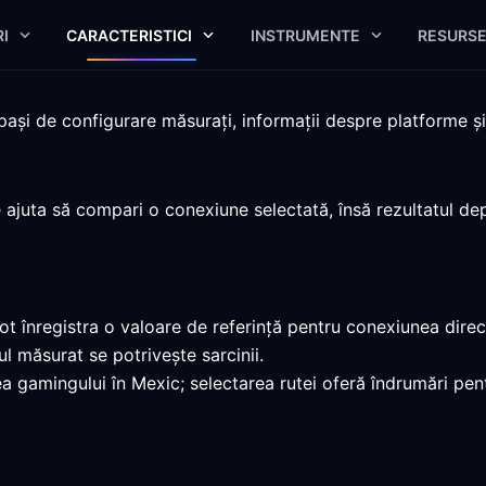
I
CARACTERISTICI
INSTRUMENTE
RESURS
i de configurare măsurați, informații despre platforme și li
juta să compari o conexiune selectată, însă rezultatul depi
 înregistra o valoare de referință pentru conexiunea direct
 măsurat se potrivește sarcinii.
a gamingului în Mexic; selectarea rutei oferă îndrumări pe