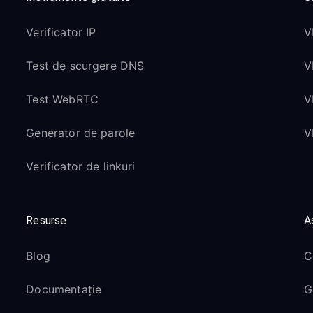
Verificator IP
V
Test de scurgere DNS
V
Test WebRTC
V
Generator de parole
V
Verificator de linkuri
Resurse
A
Blog
C
Documentație
G