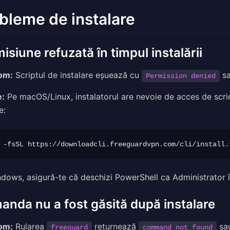
bleme de instalare
isiune refuzată în timpul instalării
om:
Scriptul de instalare eșuează cu
s
Permission denied
e:
Pe macOS/Linux, instalatorul are nevoie de acces de scri
e:
dows, asigură-te că deschizi PowerShell ca Administrator î
nda nu a fost găsită după instalare
om:
Rularea
returnează
sa
freeguard
command not found