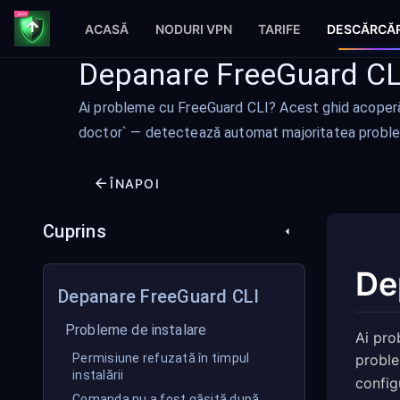
ACASĂ
NODURI VPN
TARIFE
DESCĂRCĂR
Depanare FreeGuard CL
Ai probleme cu FreeGuard CLI? Acest ghid acoperă c
doctor` — detectează automat majoritatea problem
ÎNAPOI
Cuprins
De
Depanare FreeGuard CLI
Probleme de instalare
Ai pro
Permisiune refuzată în timpul
proble
instalării
config
Comanda nu a fost găsită după