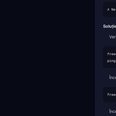
Soluți
Ver
free
Înc
Înc