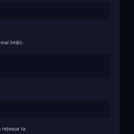
mai întâi):
 rețeaua ta: