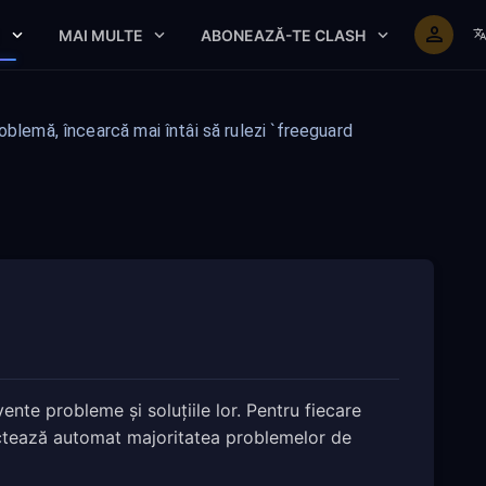
E
MAI MULTE
ABONEAZĂ-TE CLASH
blemă, încearcă mai întâi să rulezi `freeguard
te probleme și soluțiile lor. Pentru fiecare
ează automat majoritatea problemelor de