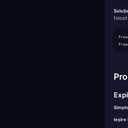
Soluți
folosit
free
free
Pro
Expi
Simpt
Ieșire