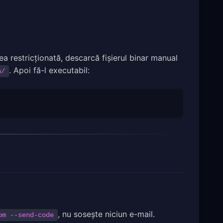
ea restricționată, descarcă fișierul binar manual
. Apoi fă-l executabil:
n/
, nu sosește niciun e-mail.
om
--send-code