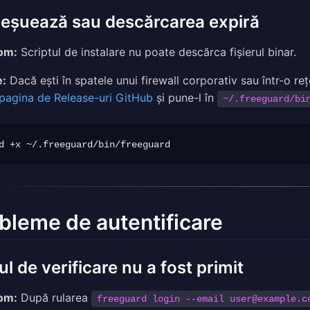
 eșuează sau descărcarea expiră
om:
Scriptul de instalare nu poate descărca fișierul binar.
e:
Dacă ești în spatele unui firewall corporativ sau într-o reț
pagina de Release-uri GitHub
și pune-l în
~/.freeguard/bi
bleme de autentificare
l de verificare nu a fost primit
om:
După rularea
freeguard login --email
user@example.c