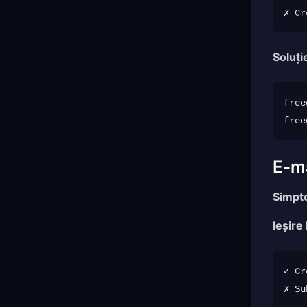
Soluți
free
free
E-ma
Simpt
Ieșire
✓ Cr