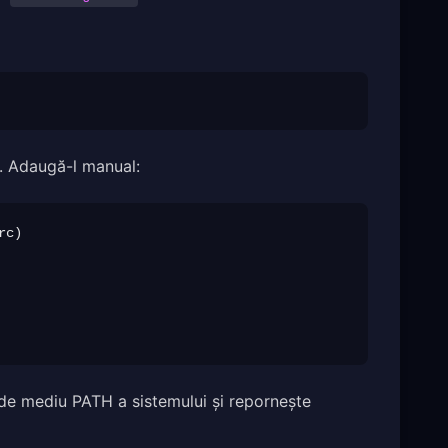
ău. Adaugă-l manual:
c)

 de mediu PATH a sistemului și repornește