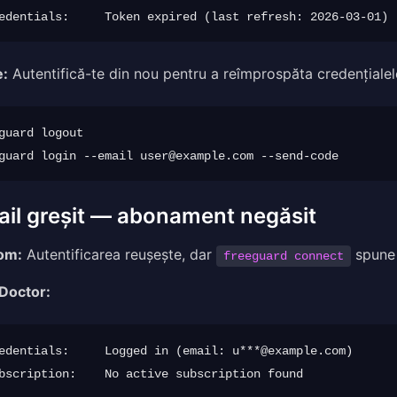
e:
Autentifică-te din nou pentru a reîmprospăta credențialel
guard logout

guard login --email 
user@example.com
il greșit — abonament negăsit
om:
Autentificarea reușește, dar
spun
freeguard connect
 Doctor:
edentials:     Logged in (email: u***@example.com)
