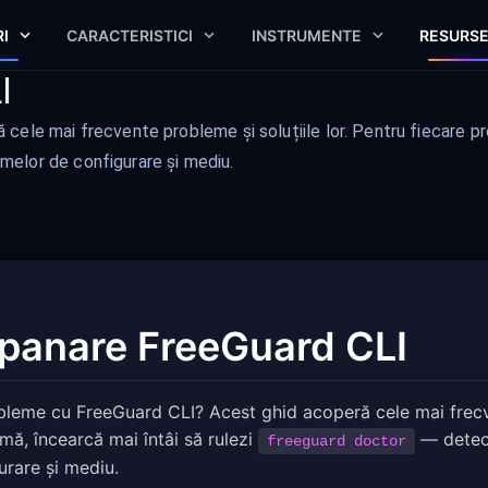
I
CARACTERISTICI
INSTRUMENTE
RESURS
I
ele mai frecvente probleme și soluțiile lor. Pentru fiecare pro
elor de configurare și mediu.
panare FreeGuard CLI
bleme cu FreeGuard CLI? Acest ghid acoperă cele mai frecven
mă, încearcă mai întâi să rulezi
— detect
freeguard doctor
urare și mediu.