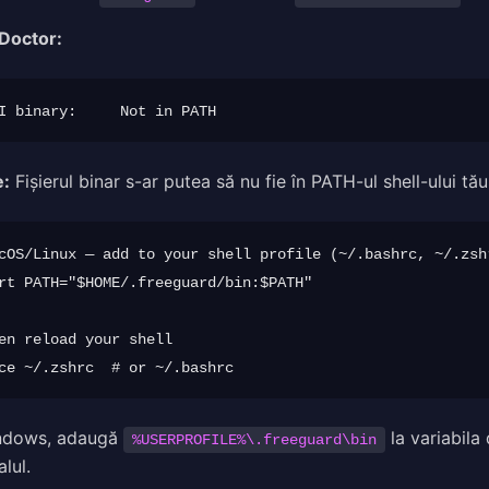
 Doctor:
e:
Fișierul binar s-ar putea să nu fie în PATH-ul shell-ului t
cOS/Linux — add to your shell profile (~/.bashrc, ~/.zshr
rt PATH="$HOME/.freeguard/bin:$PATH"

en reload your shell

ndows, adaugă
la variabila
%USERPROFILE%\.freeguard\bin
lul.