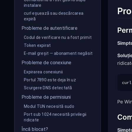
instalare
Pro
curl eșuează sau descărcarea
expiră
Probleme de autentificare
Perm
Codul de verificare nu a fost primit
Simpt
Token expirat
E-mail greșit — abonament negăsit
Soluți
Probleme de conexiune
ridicat
Expirarea conexiunii
Portul 7890 este deja în uz
Scurgere DNS detectată
Probleme de permisiuni
Pe Win
Modul TUN necesită sudo
Port sub 1024 necesită privilegii
Coma
ridicate
Încă blocat?
Simpt