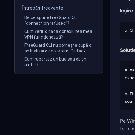
Întrebări frecvente
Ieșire
De ce spune FreeGuard CLI
“connection refused”?
Cum verific dacă conexiunea mea
VPN funcționează?
FreeGuard CLI nu pornește după o
Soluți
actualizare de sistem. Ce fac?
Cum raportez un bug sau obțin
ajutor?
# ma
expo
# Th
Pe Wi
termina