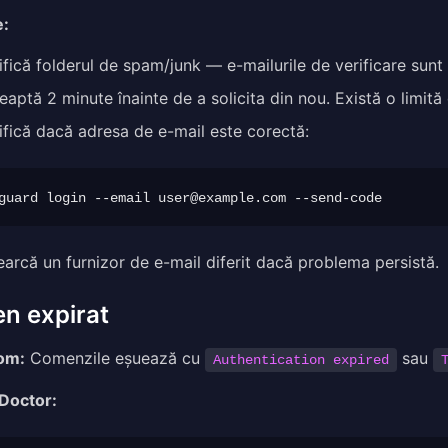
e:
ifică folderul de spam/junk — e-mailurile de verificare sunt u
eaptă 2 minute înainte de a solicita din nou. Există o limită 
ifică dacă adresa de e-mail este corectă:
guard login --email 
user@example.com
earcă un furnizor de e-mail diferit dacă problema persistă.
n expirat
om:
Comenzile eșuează cu
sau
Authentication expired
 Doctor: