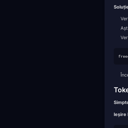
Soluți
Ver
Așt
Ver
free
Înc
Toke
Simpt
Ieșire