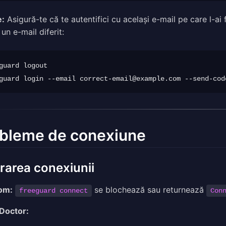
e:
Asigură-te că te autentifici cu același e-mail pe care l-a
 un e-mail diferit:
guard logout

guard login --email 
correct-email@example.com
bleme de conexiune
rarea conexiunii
om:
se blochează sau returnează
freeguard connect
Con
 Doctor: