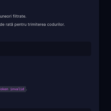
neori filtrate.
de rată pentru trimiterea codurilor.
.
Token invalid