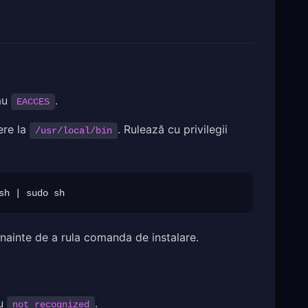
au
.
EACCES
ere la
. Rulează cu privilegii
/usr/local/bin
nainte de a rula comanda de instalare.
u
.
not recognized