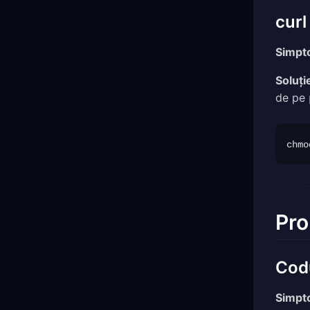
curl
Simpt
Soluți
de pe
Pro
Codu
Simpt