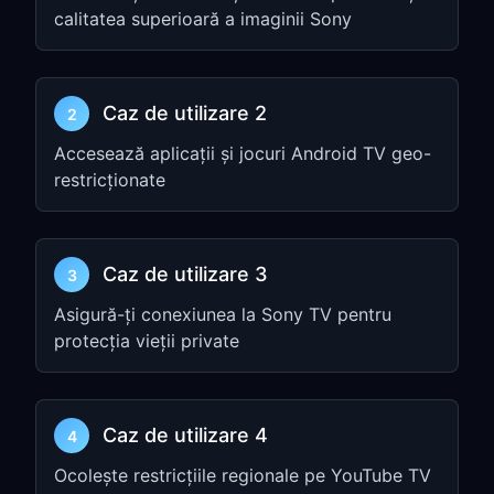
calitatea superioară a imaginii Sony
Instalați aplicația Android TV sau
folosiți APK-ul offline Android TV de
pe pagina de descărcări FreeGuard
Caz de utilizare 2
dacă configurarea televizorului dvs.
2
necesită instalare manuală
Accesează aplicații și jocuri Android TV geo-
restricționate
Pasul 2: Conectați-vă pe
televizor
Caz de utilizare 3
3
Deschideți
FreeGuard VPN
pe
televizor
Asigură-ți conexiunea la Sony TV pentru
protecția vieții private
Autentificați-vă sau activați
abonamentul
Alegeți un nod VPN și atingeți
Caz de utilizare 4
4
Connect
Ocolește restricțiile regionale pe YouTube TV