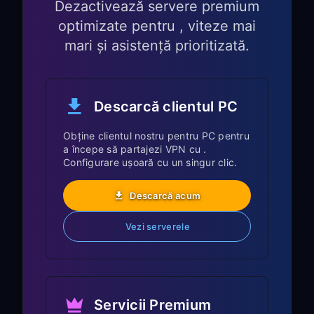
Dezactivează servere premium
VPN pe PC
optimizate pentru , viteze mai
mari și asistență prioritizată.
Deschideți
FreeGuard VPN
pe PC-ul
dvs. cu Windows sau Mac
Mergeți la
Settings
și activați
TUN
Mode
Descarcă clientul PC
Activați
Allow LAN Access
Obține clientul nostru pentru PC pentru
Notați
adresa IP
și
numărul portului
a începe să partajezi VPN cu .
Configurare ușoară cu un singur clic.
(de ex.,
)
192.168.1.5:7890
Descarcă acum
Pasul 2: Configurați
setările Proxy pe Sony
Vezi serverele
Android TV
Apăsați butonul
Settings
de pe
telecomanda Sony TV
Servicii Premium