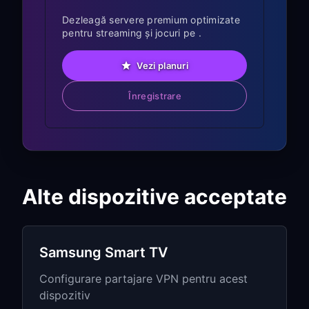
Navigați la
Network & Internet
→
Wi-
Dezleagă servere premium optimizate
Fi
pentru streaming și jocuri pe .
Selectați rețeaua Wi-Fi la care sunteți
conectat
Vezi planuri
Alegeți
Advanced options
sau
Modify
Înregistrare
network
Derulați în jos la setările
Proxy
Selectați
Manual
Introduceți adresa IP și portul din
Pasul 1
Alte dispozitive acceptate
Salvați setările
Pasul 3: Testați conexiunea
Samsung Smart TV
partajată
Configurare partajare VPN pentru acest
dispozitiv
Deschideți orice aplicație de streaming