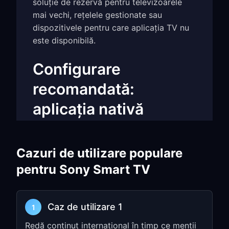
soluție de rezervă pentru televizoarele
mai vechi, rețelele gestionate sau
dispozitivele pentru care aplicația TV nu
este disponibilă.
Configurare
recomandată:
aplicația nativă
Android TV
Cazuri de utilizare populare
Pasul 1: Instalați FreeGuard
pentru Sony Smart TV
pe Sony Android TV
Deschideți
Google Play
pe Sony
Caz de utilizare 1
1
Android TV sau Google TV
Redă conținut internațional în timp ce menții
Căutați
FreeGuard VPN