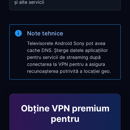
Pasul 3: Testați conexiunea
și alte servicii
Deschideți o aplicație de streaming pe
Sony TV
Confirmați că aplicația detectează
Note tehnice
regiunea VPN pe care ați selectat-o
Televisorele Android Sony pot avea
cache DNS. Șterge datele aplicațiilor
Configurare
pentru servicii de streaming după
alternativă: partajare
conectarea la VPN pentru a asigura
recunoașterea potrivită a locației geo.
prin PC
Folosiți partajarea prin PC atunci când
aplicația nativă Android TV nu este
disponibilă sau când doriți să direcționați
Obține VPN premium
televizorul prin conexiunea desktopului.
pentru
Pasul 1: Activați partajarea