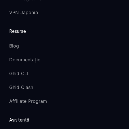
Android TV 9.0 și mai
VPN Japonia
recent:
Resurse
Setările Proxy se află sub
Network &
Internet
→
Wi-Fi
→
Advanced
Blog
Funcțiile de securitate îmbunătățite
pot necesita confirmare suplimentară
Documentație
Android TV 7.0 - 8.0:
Ghid CLI
Căutați setările Proxy în
Network
→
Ghid Clash
Wi-Fi
→
Modify network
Unele versiuni pot necesita
Affiliate Program
configurare manuală a IP-ului
Asistență
Google TV (cele mai