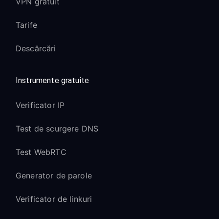
VPN gratuit
Calea APK Android TV offline pentru
instalări prioritare pe TV atunci când
Tarife
Google Play nu este disponibil
Acces complet la aplicațiile din Google
Descărcări
Play Store cu protecție VPN
Comenzile vocale Google Assistant
Instrumente gratuite
continuă să funcționeze normal
Funcționalitatea Chromecast built-in
Verificator IP
rămâne operațională
Test de scurgere DNS
Procesare imagine Sony:
Test WebRTC
Procesorul X1 și tehnologia de afișare
TRILUMINOS funcționează optim
Generator de parole
Conținutul Dolby Vision și HDR10 își
Verificator de linkuri
menține calitatea prin VPN
Modurile de imagine exclusive Sony