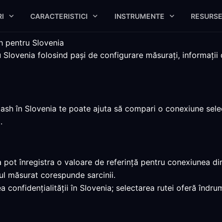
I
CARACTERISTICI
INSTRUMENTE
RESURS
h pentru Slovenia
lovenia folosind pași de configurare măsurați, informații d
lash în Slovenia te poate ajuta să compari o conexiune selec
.
pot înregistra o valoare de referință pentru conexiunea dir
l măsurat corespunde sarcinii.
 confidențialității în Slovenia; selectarea rutei oferă îndr