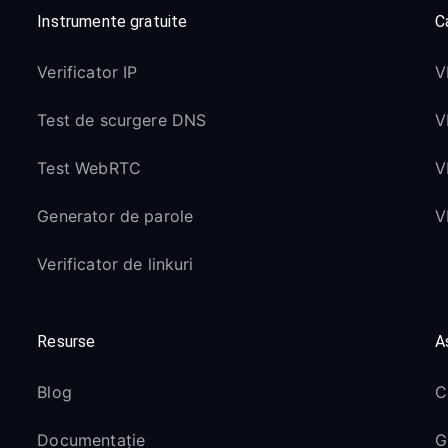
Instrumente gratuite
Ca
Verificator IP
V
Test de scurgere DNS
V
Test WebRTC
V
Generator de parole
V
Verificator de linkuri
Resurse
A
Blog
C
Documentație
G