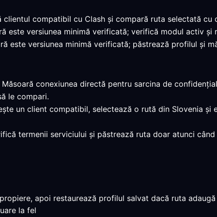
ă clientul compatibil cu Clash și compară ruta selectată cu 
ară este versiunea minimă verificată; verifică modul activ și
ră este versiunea minimă verificată; păstrează profilul și mă
: Măsoară conexiunea directă pentru sarcina de confidențialita
să le compari.
ește un client compatibil, selectează o rută din Slovenia și 
rifică termenii serviciului și păstrează ruta doar atunci cân
ropiere, apoi restaurează profilul salvat dacă ruta adaugă 
uare la fel