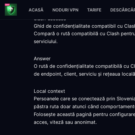
ACASĂ
NODURI VPN
TARIFE
DESCĂRCĂR
clash-usecase
Ghid de confidențialitate compatibil cu Clas
Compară o rută compatibilă cu Clash pentru S
serviciului.
Answer
O rută de confidențialitate compatibilă cu C
de endpoint, client, serviciu și rețeaua locală
Local context
Persoanele care se conectează prin Slovenia 
păstra ruta doar atunci când comportamentu
Folosește această pagină pentru configurarea
acces, viteză sau anonimat.