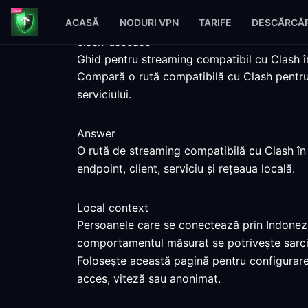
ACASĂ
NODURI VPN
TARIFE
DESCĂRCĂR
clash-usecase
Ghid pentru streaming compatibil cu Clash î
Compară o rută compatibilă cu Clash pentru I
serviciului.
Answer
O rută de streaming compatibilă cu Clash în 
endpoint, client, serviciu și rețeaua locală.
Local context
Persoanele care se conectează prin Indonezia
comportamentul măsurat se potrivește sarcin
Folosește această pagină pentru configurare
acces, viteză sau anonimat.