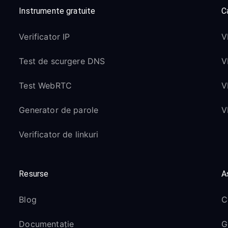
Instrumente gratuite
Ca
Verificator IP
V
Test de scurgere DNS
V
Test WebRTC
V
Generator de parole
V
Verificator de linkuri
Resurse
A
Blog
C
Documentație
G