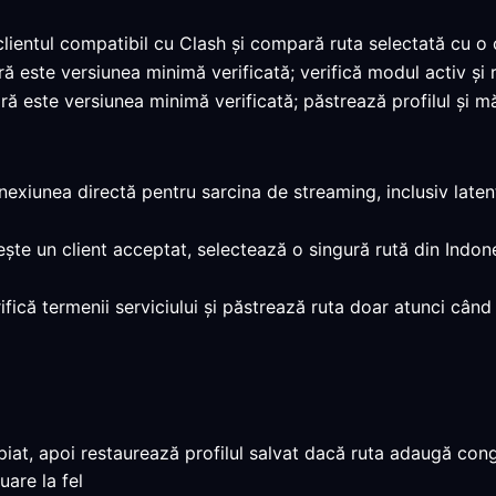
clientul compatibil cu Clash și compară ruta selectată cu o
ară este versiunea minimă verificată; verifică modul activ și
ră este versiunea minimă verificată; păstrează profilul și mă
exiunea directă pentru sarcina de streaming, inclusiv latenț
ește un client acceptat, selectează o singură rută din Indon
rifică termenii serviciului și păstrează ruta doar atunci când
at, apoi restaurează profilul salvat dacă ruta adaugă conge
uare la fel