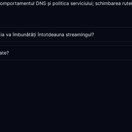
 comportamentul DNS și politica serviciului; schimbarea rutei
zia va îmbunătăți întotdeauna streamingul?
ate?