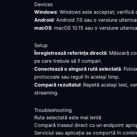
Devices
Windows
: Windows este acceptat; verifică 
Android
: Android 7.0 sau o versiune ulterio
macOS
: macOS 10.15 sau o versiune ulterioa
Setup
Înregistrează referința directă
: Măsoară con
pe care trebuie să îl compari.
Conectează o singură rută selectată
: Folos
protocoale sau reguli în același timp.
Compară rezultatul
: Repetă același test, ve
streaming.
Troubleshooting
Ruta selectată este mai lentă
Compară traseul direct cu un endpoint apropi
Serviciul sau aplicația se comportă în contin