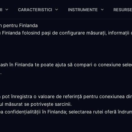
I
CARACTERISTICI
INSTRUMENTE
RESURS
h pentru Finlanda
inlanda folosind pași de configurare măsurați, informații de
lash în Finlanda te poate ajuta să compari o conexiune selec
.
pot înregistra o valoare de referință pentru conexiunea dir
 măsurat se potrivește sarcinii.
 confidențialității în Finlanda; selectarea rutei oferă îndr