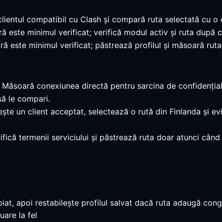
clientul compatibil cu Clash și compară ruta selectată cu o
ră este minimul verificat; verifică modul activ și ruta după 
ă este minimul verificat; păstrează profilul și măsoară ruta 
: Măsoară conexiunea directă pentru sarcina de confidențialita
să le compari.
ește un client acceptat, selectează o rută din Finlanda și e
rifică termenii serviciului și păstrează ruta doar atunci când
t, apoi restabilește profilul salvat dacă ruta adaugă conges
uare la fel