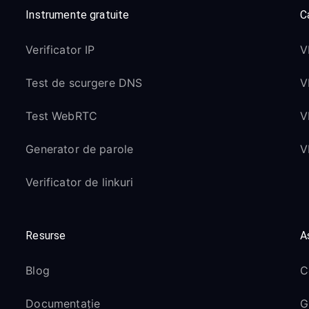
Instrumente gratuite
Ca
Verificator IP
V
Test de scurgere DNS
V
Test WebRTC
V
Generator de parole
V
Verificator de linkuri
Resurse
A
Blog
C
Documentație
G