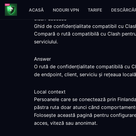
ACASĂ
NODURI VPN
TARIFE
DESCĂRCĂR
clash-usecase
Ghid de confidențialitate compatibil cu Clas
Compară o rută compatibilă cu Clash pentru F
serviciului.
Answer
O rută de confidențialitate compatibilă cu C
de endpoint, client, serviciu și rețeaua locală
Local context
Persoanele care se conectează prin Finlanda 
păstra ruta doar atunci când comportamentul
Folosește această pagină pentru configurarea
acces, viteză sau anonimat.