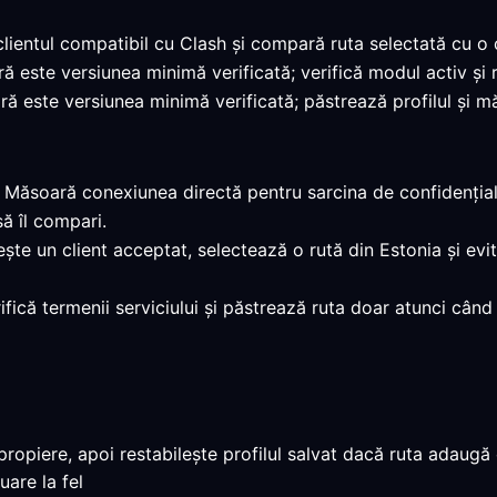
clientul compatibil cu Clash și compară ruta selectată cu o
ară este versiunea minimă verificată; verifică modul activ și
ră este versiunea minimă verificată; păstrează profilul și mă
: Măsoară conexiunea directă pentru sarcina de confidențialita
ă îl compari.
ește un client acceptat, selectează o rută din Estonia și ev
rifică termenii serviciului și păstrează ruta doar atunci când
opiere, apoi restabilește profilul salvat dacă ruta adaugă c
uare la fel