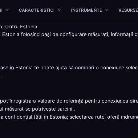
I
CARACTERISTICI
INSTRUMENTE
RESURS
h pentru Estonia
stonia folosind pași de configurare măsurați, informații de
lash în Estonia te poate ajuta să compari o conexiune select
.
ot înregistra o valoare de referință pentru conexiunea dire
 măsurat se potrivește sarcinii.
 confidențialității în Estonia; selectarea rutei oferă îndru