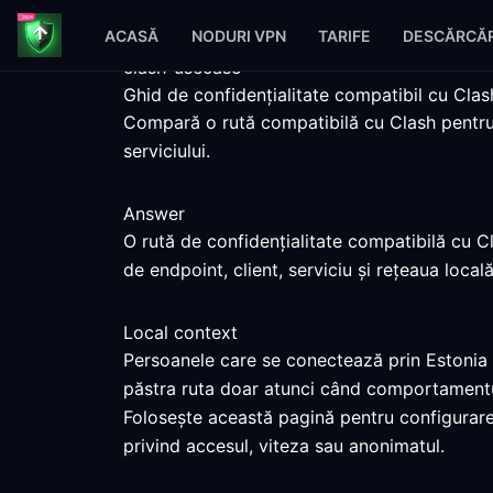
ACASĂ
NODURI VPN
TARIFE
DESCĂRCĂR
clash-usecase
Ghid de confidențialitate compatibil cu Clas
Compară o rută compatibilă cu Clash pentru E
serviciului.
Answer
O rută de confidențialitate compatibilă cu C
de endpoint, client, serviciu și rețeaua locală
Local context
Persoanele care se conectează prin Estonia p
păstra ruta doar atunci când comportamentul
Folosește această pagină pentru configurarea
privind accesul, viteza sau anonimatul.