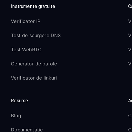
Instrumente gratuite
Ca
Verificator IP
V
Test de scurgere DNS
V
Test WebRTC
V
Generator de parole
V
Verificator de linkuri
Resurse
A
Blog
C
Documentație
G