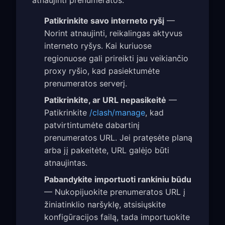
atnaujinti prenumeratos:
Patikrinkite savo interneto ryšį
—
Norint atnaujinti, reikalingas aktyvus
interneto ryšys. Kai kuriuose
regionuose gali prireikti jau veikiančio
proxy ryšio, kad pasiektumėte
prenumeratos serverį.
Patikrinkite, ar URL nepasikeitė
—
Patikrinkite
/clash/manage
, kad
patvirtintumėte dabartinį
prenumeratos URL. Jei pratęsėte planą
arba jį pakeitėte, URL galėjo būti
atnaujintas.
Pabandykite importuoti rankiniu būdu
— Nukopijuokite prenumeratos URL į
žiniatinklio naršyklę, atsisiųskite
konfigūracijos failą, tada importuokite