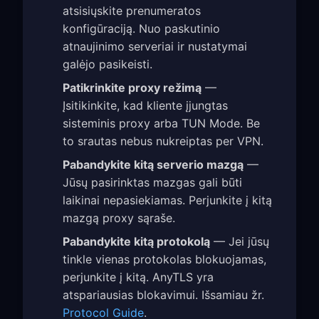
atsisiųskite prenumeratos
konfigūraciją. Nuo paskutinio
atnaujinimo serveriai ir nustatymai
galėjo pasikeisti.
Patikrinkite proxy režimą
—
Įsitikinkite, kad kliente įjungtas
sisteminis proxy arba TUN Mode. Be
to srautas nebus nukreiptas per VPN.
Pabandykite kitą serverio mazgą
—
Jūsų pasirinktas mazgas gali būti
laikinai nepasiekiamas. Perjunkite į kitą
mazgą proxy sąraše.
Pabandykite kitą protokolą
— Jei jūsų
tinkle vienas protokolas blokuojamas,
perjunkite į kitą. AnyTLS yra
atspariausias blokavimui. Išsamiau žr.
Protocol Guide
.