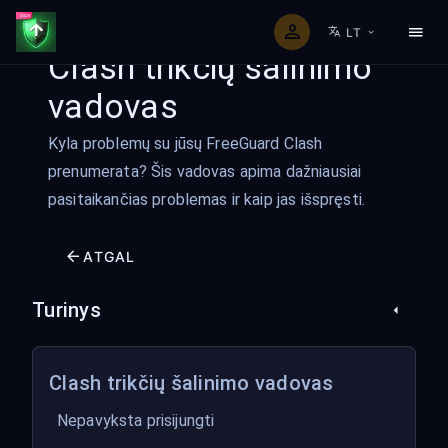
LT
Clash trikčių šalinimo
vadovas
Kyla problemų su jūsų FreeGuard Clash
prenumerata? Šis vadovas apima dažniausiai
pasitaikančias problemas ir kaip jas išspręsti.
ATGAL
Turinys
Clash trikčių šalinimo vadovas
Nepavyksta prisijungti