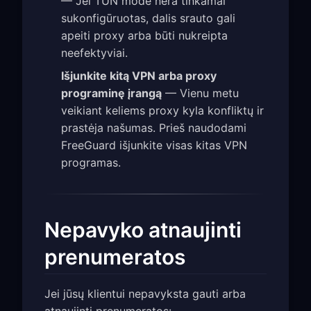
— Jei TUN mode nėra tinkamai
sukonfigūruotas, dalis srauto gali
apeiti proxy arba būti nukreipta
neefektyviai.
Išjunkite kitą VPN arba proxy
programinę įrangą
— Vienu metu
veikiant keliems proxy kyla konfliktų ir
prastėja našumas. Prieš naudodami
FreeGuard išjunkite visas kitas VPN
programas.
Nepavyko atnaujinti
prenumeratos
Jei jūsų klientui nepavyksta gauti arba