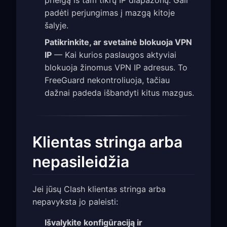
prieigą iš tam tikrų IP diapazonų. Gali
padėti perjungimas į mazgą kitoje
šalyje.
Patikrinkite, ar svetainė blokuoja VPN
IP
— Kai kurios paslaugos aktyviai
blokuoja žinomus VPN IP adresus. To
FreeGuard nekontroliuoja, tačiau
dažnai padeda išbandyti kitus mazgus.
Klientas stringa arba
nepasileidžia
Jei jūsų Clash klientas stringa arba
nepavyksta jo paleisti:
Išvalykite konfigūraciją ir