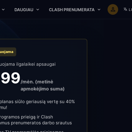
DAUGIAU
CLASH PRENUMERATA
L
uojama
ojama ilgalaikei apsaugai
.99
/mėn. (metinė
apmokėjimo suma)
planas siūlo geriausią vertę su 40%
mu!
ogramos prieigą ir Clash
amus prenumeratos darbo srautus