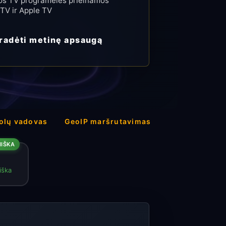
os TV programėlės prieinamos
TV ir Apple TV
radėti metinę apsaugą
olų vadovas
GeoIP maršrutavimas
IŠKA
iška