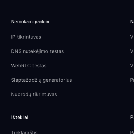
Nemokami įrankiai
N
IP tikrintuvas
V
DNS nutekėjimo testas
V
WebRTC testas
V
Slaptažodžių generatorius
P
Nuorodų tikrintuvas
Ištekliai
P
Tinklaraštis
P