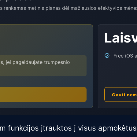
irenkamas metinis planas dėl mažiausios efektyvios mėnesi
.
Lais
Free iOS 
us, jei pageidaujate trumpesnio
Gauti nem
m funkcijos įtrauktos į visus apmokėtus