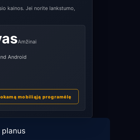
o kainos. Jei norite lankstumo,
vas
Amžinai
and Android
okamą mobiliąją programėlę
 planus