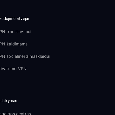
audojimo atvejai
PN transliavimui
PN žaidimams
PN socialinei žiniasklaidai
rivatumo VPN
alaikymas
agalbos centras