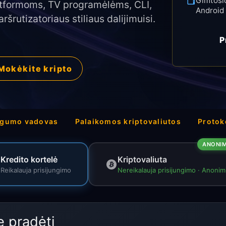
Gimtosi
atformoms, TV programėlėms, CLI,
Android 
šrutizatoriaus stiliaus dalijimuisi.
P
Mokėkite kripto
augumo vadovas
Palaikomos kriptovaliutos
Protok
ANONIM
Kredito kortelė
Kriptovaliuta
Reikalauja prisijungimo
Nereikalauja prisijungimo · Anonim
te pradėti