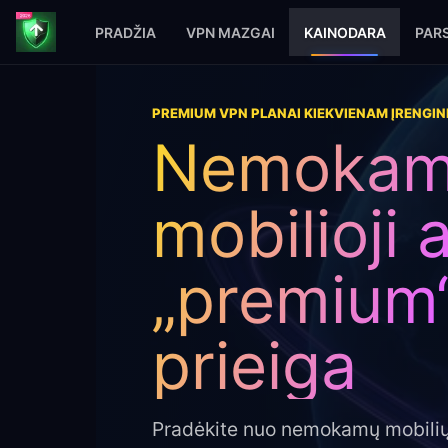
PRADŽIA
VPN MAZGAI
KAINODARA
PARS
PREMIUM VPN PLANAI KIEKVIENAM ĮRENGIN
Nemoka
mobilioji 
„premium
prieiga
Pradėkite nuo nemokamų mobiliųj