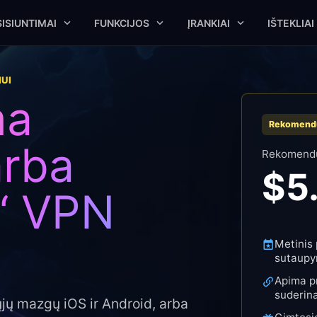
ISIUNTIMAI
FUNKCIJOS
ĮRANKIAI
IŠTEKLIAI
IUI
ma
Rekomend
arba
Rekomendu
$5
“ VPN
Metinis 
sutaupy
Apima pr
suderin
ų mazgų iOS ir Android, arba