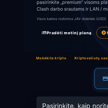
pasirinkite „premium“ visoms pl
Clash darbo srautams ir LAN / mar
Visos kainos rodomos JAV doleriais (USD).
Pradėti metinį planą
Mokėkite kripto
Kriptovaliutų s
Pasirinkite, kaip nori