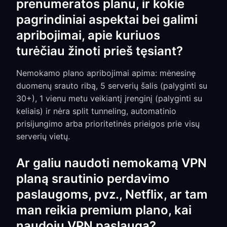
prenumeratos planu, ir kokie
pagrindiniai aspektai bei galimi
apribojimai, apie kuriuos
turėčiau žinoti prieš tęsiant?
Nemokamo plano apribojimai apima: mėnesinę
duomenų srauto ribą, 5 serverių šalis (palyginti su
30+), 1 vienu metu veikiantį įrenginį (palyginti su
keliais) ir nėra split tunneling, automatinio
prisijungimo arba prioritetinės prieigos prie visų
serverių vietų.
Ar galiu naudoti nemokamą VPN
planą srautinio perdavimo
paslaugoms, pvz., Netflix, ar tam
man reikia premium plano, kai
naudoju VPN paslaugą?