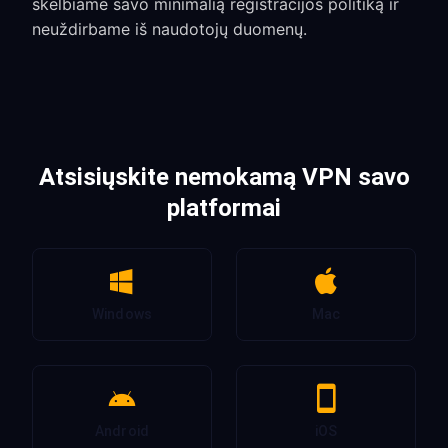
skelbiame savo minimalią registracijos politiką ir
neuždirbame iš naudotojų duomenų.
Atsisiųskite nemokamą VPN savo
platformai
Windows
Mac
Android
iOS