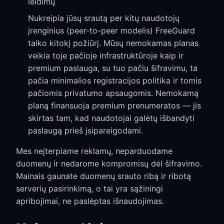
leidimų
Nukreipia jūsų srautą per kitų naudotojų
įrenginius (peer-to-peer modelis) FreeGuard
taiko kitokį požiūrį. Mūsų nemokamas planas
veikia toje pačioje infrastruktūroje kaip ir
premium paslauga, su tuo pačiu šifravimu, ta
pačia minimalios registracijos politika ir tomis
pačiomis privatumo apsaugomis. Nemokamą
planą finansuoja premium prenumeratos — jis
skirtas tam, kad naudotojai galėtų išbandyti
paslaugą prieš įsipareigodami.
Mes neįterpiame reklamų, neparduodame
duomenų ir nedarome kompromisų dėl šifravimo.
Mainais gaunate duomenų srauto ribą ir ribotą
serverių pasirinkimą, o tai yra sąžiningi
apribojimai, ne paslėptas išnaudojimas.