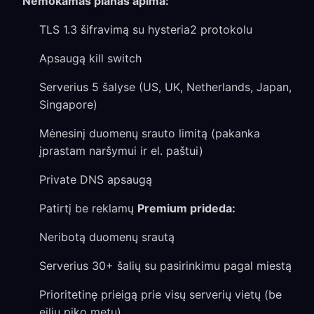
Nemokamas planas apima:
TLS 1.3 šifravimą su hysteria2 protokolu
Apsaugą kill switch
Serverius 5 šalyse (US, UK, Netherlands, Japan,
Singapore)
Mėnesinį duomenų srauto limitą (pakanka
įprastam naršymui ir el. paštui)
Private DNS apsaugą
Patirtį be reklamų
Premium prideda:
Neribotą duomenų srautą
Serverius 30+ šalių su pasirinkimu pagal miestą
Prioritetinę prieigą prie visų serverių vietų (be
eilių piko metu)