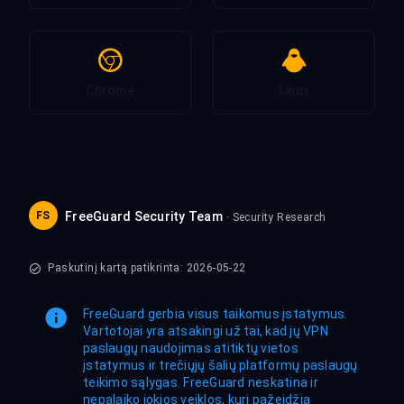
Chrome
Linux
FS
FreeGuard Security Team
· Security Research
Paskutinį kartą patikrinta: 2026-05-22
FreeGuard gerbia visus taikomus įstatymus.
Vartotojai yra atsakingi už tai, kad jų VPN
paslaugų naudojimas atitiktų vietos
įstatymus ir trečiųjų šalių platformų paslaugų
teikimo sąlygas. FreeGuard neskatina ir
nepalaiko jokios veiklos, kuri pažeidžia