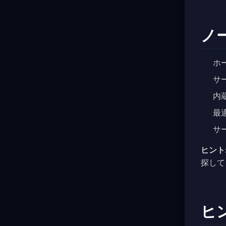
ノ
ホ
サ
内
最
サ
ヒント
探して
ヒ