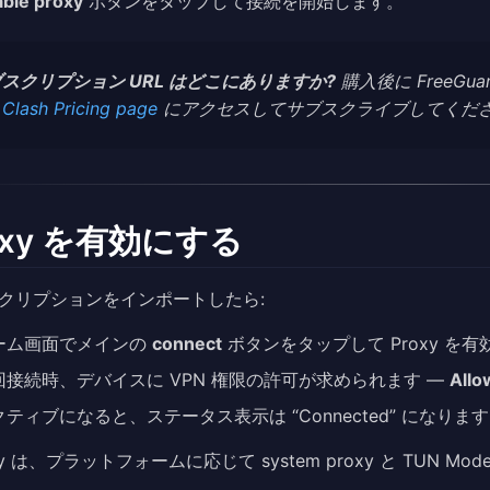
ble proxy
ボタンをタップして接続を開始します。
スクリプション URL はどこにありますか?
購入後に FreeG
、
Clash Pricing page
にアクセスしてサブスクライブしてくだ
oxy を有効にする
クリプションをインポートしたら:
ーム画面でメインの
connect
ボタンをタップして Proxy を
回接続時、デバイスに VPN 権限の許可が求められます —
Allo
クティブになると、ステータス表示は “Connected” になりま
ify は、プラットフォームに応じて system proxy と TUN