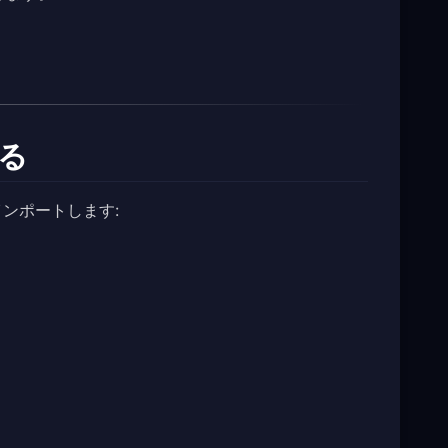
る
をインポートします:
。