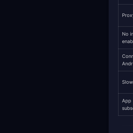
Proxy
No i
enab
Conn
Andr
Slow
App 
subs