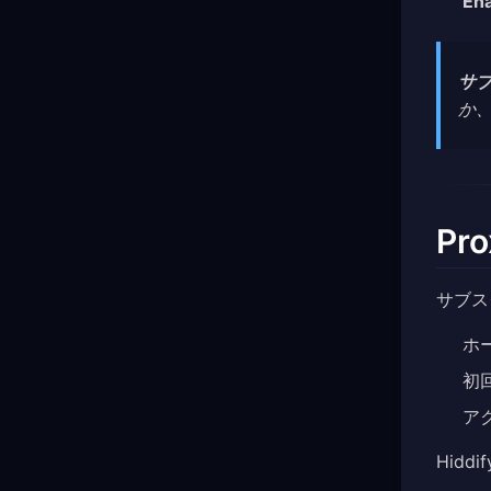
Ena
サブ
か
Pr
サブス
ホ
初
ア
Hidd