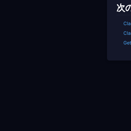
次
Cla
Cla
Get