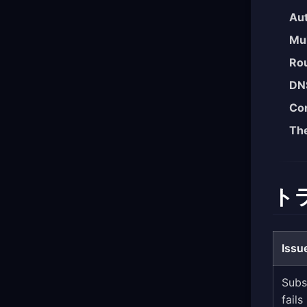
Aut
Mul
Rou
DNS
Co
Th
ト
Issu
Subs
fails