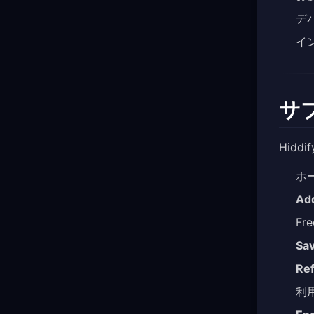
デ
イ
サ
Hid
ホ
Add
Fr
Sa
Re
利