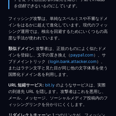
を信頼できないものにしています。
フィッシング攻撃は、単純なスペルミスや不審なドメ
インをはるかに超えて進化しています。現代のフィッ
シング運用では、検出を回避するためにいくつもの高
度な手法が使われています。
類似ドメイン:
攻撃者は、正規のものによく似たドメ
インを登録し、文字の置き換え（
paypa1.com
）、サ
ブドメイントリック（
login.bank.attacker.com
）、
またはラテン文字と見た目が同じ他の文字体系を使う
国際化ドメイン名を利用します。
URL 短縮サービス:
bit.ly
のようなサービスは、実際
の到達先 URL を隠します。攻撃者はこれを悪用し、
メール、メッセージ、ソーシャルメディア投稿内のフ
ィッシングリンクを分かりにくくします。
リダイレクトチェーン:
1 つのリンクが、フィッシン