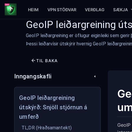
HEIM
VPN STÖÐVAR
VERÐLAG
SÆKJA
GeoIP leiðargreining úts
GeoIP leiðargreining er öflugur eiginleiki sem geri
Þessi leiðarvísir útskýrir hvernig GeoIP leiðargreini
TIL BAKA
Inngangskafli
Ge
GeoIP leiðargreining
um
útskýrð: Snjöll stjórnun á
umferð
GeoIP 
TL;DR (Hraðsamantekt)