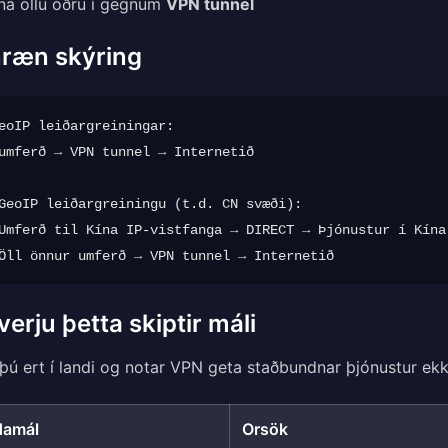
na öllu öðru í gegnum
VPN tunnel
nræn skýring
eoIP leiðargreiningar:

umferð → VPN tunnel → Internetið

GeoIP leiðargreiningu (t.d. CN svæði):

Umferð til Kína IP-vistfanga → DIRECT → Þjónustur í Kína

verju þetta skiptir máli
þú ert í landi og notar VPN geta staðbundnar þjónustur ekki
damál
Orsök