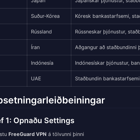
Japan
Japanskar þjónustur, staðb
Suður-Kórea
Kóresk bankastarfsemi, stað
Rússland
Rússneskar þjónustur, sta
Íran
Aðgangur að staðbundinni 
Indónesía
Indónesískar þjónustur, ba
UAE
Staðbundin bankastarfsemi,
setningarleiðbeiningar
f 1: Opnaðu Settings
stu
FreeGuard VPN
á tölvunni þinni