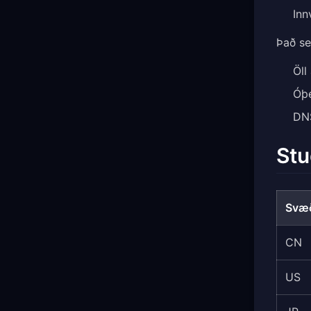
Inn
Það s
Öll
Óþe
DNS
Stu
Svæð
CN
US