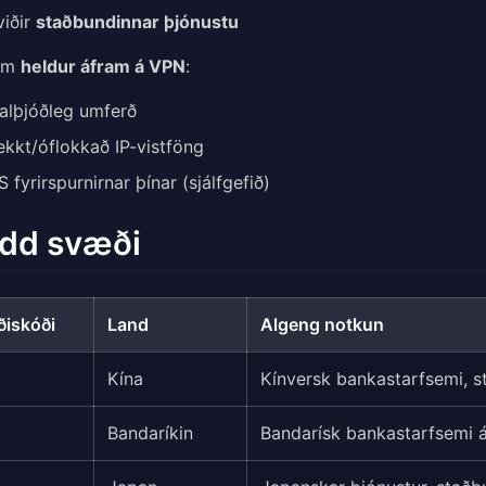
viðir
staðbundinnar þjónustu
em
heldur áfram á VPN
:
 alþjóðleg umferð
kkt/óflokkað IP-vistföng
 fyrirspurnirnar þínar (sjálfgefið)
dd svæði
iskóði
Land
Algeng notkun
Kína
Kínversk bankastarfsemi, st
Bandaríkin
Bandarísk bankastarfsemi á