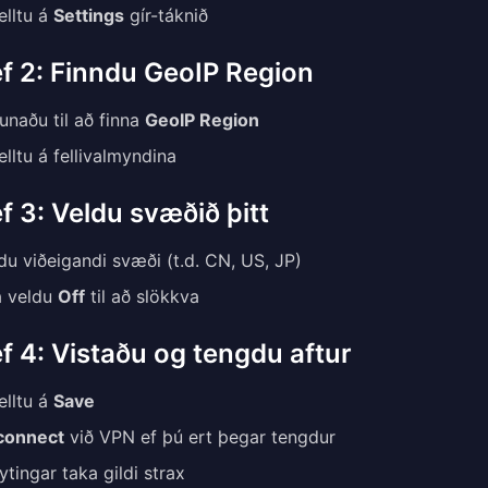
lltu á
Settings
gír-táknið
f 2: Finndu GeoIP Region
unaðu til að finna
GeoIP Region
lltu á fellivalmyndina
f 3: Veldu svæðið þitt
du viðeigandi svæði (t.d. CN, US, JP)
a veldu
Off
til að slökkva
f 4: Vistaðu og tengdu aftur
lltu á
Save
connect
við VPN ef þú ert þegar tengdur
ytingar taka gildi strax