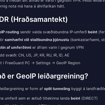
etið á meðan allt annað er varið í gegnum VPN. Þessi leiðarví
rnig nota má hana á áhrifaríkan hátt.
DR (Hraðsamantekt)
IP routing
sendir valda svæðisbundna IP-umferð
beint
(fer
tir
samhæfni við staðbundna þjónustu
(bankastarfsemi, str
tin af umferðinni
er áfram varin í gegnum VPN
dd svæði: CN, US, JP, KR, RU, IR, ID, AE
llt í FreeGuard PC → Settings → GeoIP Region
ð er GeoIP leiðargreining?
leiðargreining er form af
split tunneling
byggt á landfræðile
na umferð sem er ætluð tiltekinna landa
beint
(DIRECT)