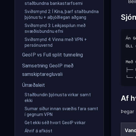
Bei
staðbundna bankastarfsemi
Sviðsmynd 2: Í Kína, þarf staðbundna
Sjó
þjónustu + alþjóðlegan aðgang
Sviðsmynd 3: Leikjaspilun með
svæðisbundnu efni
Án G
Sviðsmynd 4: Vinna með VPN +
persónuvernd
ÖLL 
GeoIP vs Full split tunneling
Með 
Samsetning GeoIP með
├── 
samskiptaregluvali
Úrræðaleit
Staðbundin þjónusta virkar samt
Af h
ekki
Sumar síður innan svæðis fara samt
Þegar 
í gegnum VPN
Get ekki séð hvort GeoIP virkar
Van
Áhrif á afköst