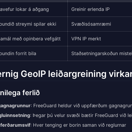
avefur lokar á aðgang
Greinir erlenda IP
bundið streymi spilar ekki
Svæðisósamræmi
amál með opinbera vefgátt
VPN IP merkt
undin forrit bila
Staðsetningarskoðun miste
rnig GeoIP leiðargreining virka
ilega ferlið
gagnagrunnur
: FreeGuard heldur við uppfærðum gagnagrunn
luinnsetning
: Þegar þú velur svæði bætir FreeGuard við l
ferðarumsvif
: Hver tenging er borin saman við reglurnar