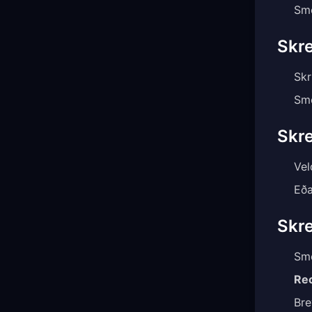
Sme
Skre
Skr
Sme
Skre
Vel
Eð
Skre
Sme
Re
Bre