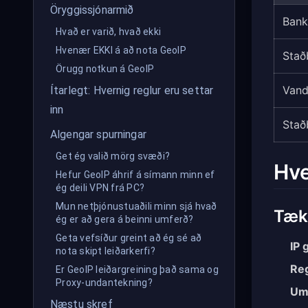
Öryggissjónarmið
Bank
Hvað er varið, hvað ekki
Hvenær EKKI á að nota GeoIP
Stað
Örugg notkun á GeoIP
Vand
Ítarlegt: Hvernig reglur eru settar
inn
Staðb
Algengar spurningar
Get ég valið mörg svæði?
Hve
Hefur GeoIP áhrif á símann minn ef
ég deili VPN frá PC?
Mun netþjónustuaðili minn sjá hvað
Tækn
ég er að gera á beinni umferð?
Geta vefsíður greint að ég sé að
IP 
nota skipt leiðarkerfi?
Reg
Er GeoIP leiðargreining það sama og
Proxy-undantekning?
Um
Næstu skref