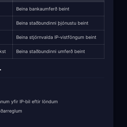
Beina bankaumferð beint
Beina staðbundinni þjónustu beint
Beina stjórnvalda IP-vistföngum beint
kst
Beina staðbundinni umferð beint
r
um yfir IP-bil eftir löndum
eiðarreglum