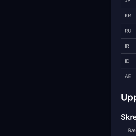
JP
KR
RU
IR
ID
AE
Upp
Skre
Ræ