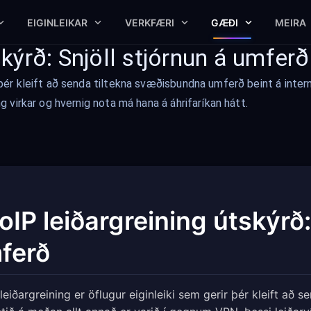
EIGINLEIKAR
VERKFÆRI
GÆÐI
MEIRA
kýrð: Snjöll stjórnun á umferð
r þér kleift að senda tiltekna svæðisbundna umferð beint á inte
ng virkar og hvernig nota má hana á áhrifaríkan hátt.
oIP leiðargreining útskýrð:
ferð
leiðargreining er öflugur eiginleiki sem gerir þér kleift að