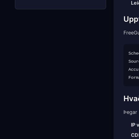
Le
Uppf
FreeG
Sche
Sour
Accu
Hvað
Þegar 
IP 
CD