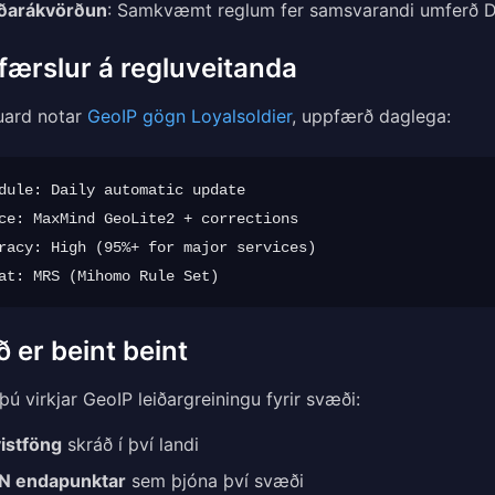
iðarákvörðun
: Samkvæmt reglum fer samsvarandi umferð DI
ærslur á regluveitanda
uard notar
GeoIP gögn Loyalsoldier
, uppfærð daglega:
dule: Daily automatic update

ce: MaxMind GeoLite2 + corrections

racy: High (95%+ for major services)

 er beint beint
þú virkjar GeoIP leiðargreiningu fyrir svæði:
vistföng
skráð í því landi
N endapunktar
sem þjóna því svæði