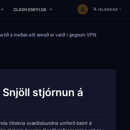
CLASH SSKYLDA
ÍSLENSKA
rnetið á meðan allt annað er varið í gegnum VPN.
 Snjöll stjórnun á
 senda tiltekna svæðisbundna umferð beint á