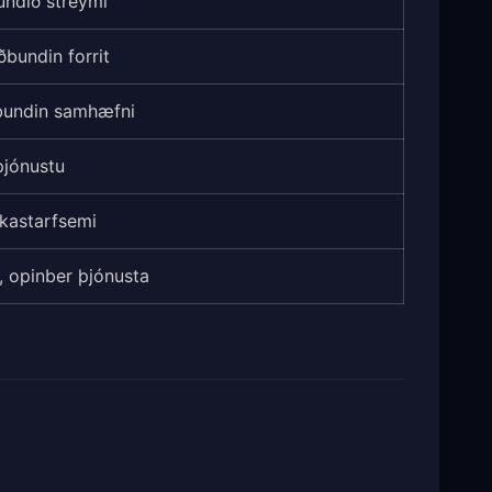
undið streymi
bundin forrit
ðbundin samhæfni
þjónustu
nkastarfsemi
 opinber þjónusta