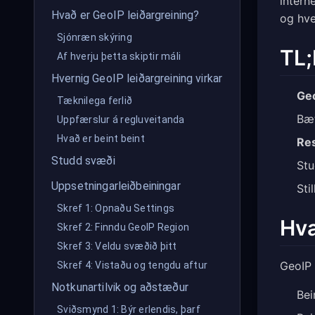
intern
Hvað er GeoIP leiðargreining?
og hve
Sjónræn skýring
TL;
Af hverju þetta skiptir máli
Hvernig GeoIP leiðargreining virkar
Geo
Tæknilega ferlið
Bæ
Uppfærslur á regluveitanda
Hvað er beint beint
Res
Studd svæði
Stu
Uppsetningarleiðbeiningar
Sti
Skref 1: Opnaðu Settings
Hva
Skref 2: Finndu GeoIP Region
Skref 3: Veldu svæðið þitt
GeoIP 
Skref 4: Vistaðu og tengdu aftur
Notkunartilvik og aðstæður
Bei
Sviðsmynd 1: Býr erlendis, þarf