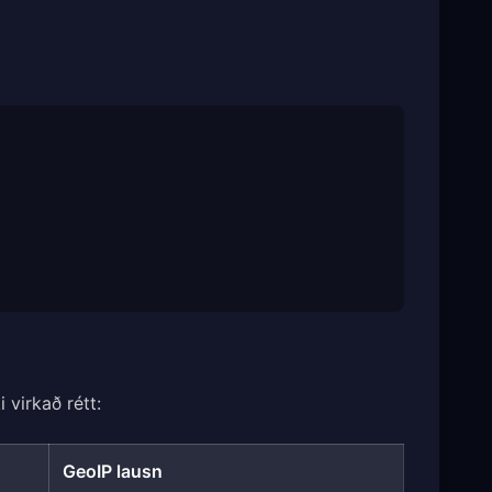
 virkað rétt:
GeoIP lausn