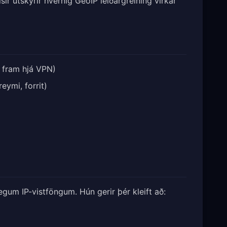
sir útskýrir hvernig GeoIP leiðargreining virkar
 fram hjá VPN)
eymi, forrit)
gum IP-vistföngum. Hún gerir þér kleift að: