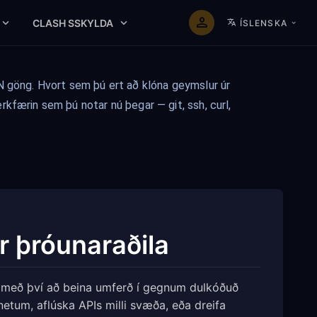
CLASH SSKYLDA
ÍSLENSKA
N göng. Hvort sem þú ert að klóna geymslur úr
kfærin sem þú notar nú þegar — git, ssh, curl,
r þróunaraðila
fi með því að beina umferð í gegnum dulkóðuð
tum, aflúska APIs milli svæða, eða dreifa