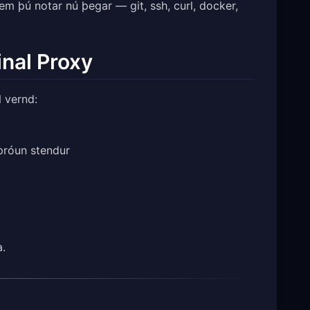
m þú notar nú þegar — git, ssh, curl, docker,
inal Proxy
 vernd:
þróun stendur
i
a.