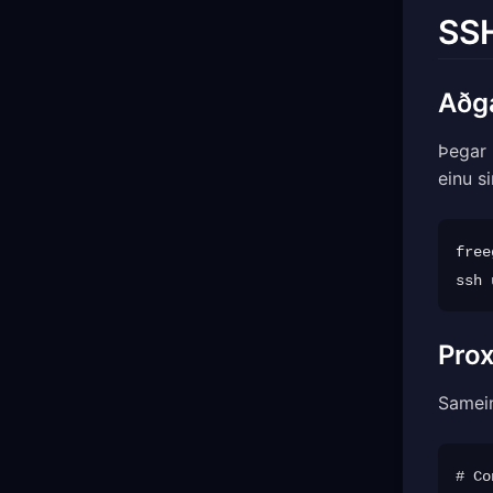
SS
Aðg
Þegar 
einu si
free
ssh 
Pro
Samei
# Co