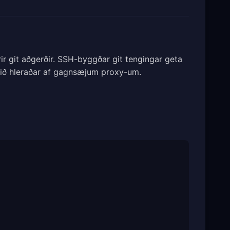
rir git aðgerðir. SSH-byggðar git tengingar geta
rið hleraðar af gagnsæjum proxy-um.