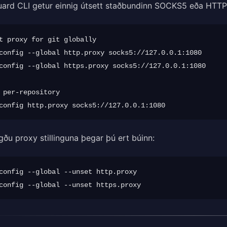
ard CLI getur einnig útsett staðbundinn SOCKS5 eða HTTP pro
t proxy for git globally

config --global http.proxy socks5://127.0.0.1:1080

config --global https.proxy socks5://127.0.0.1:1080

 per-repository

gðu proxy stillinguna þegar þú ert búinn:
config --global --unset http.proxy
