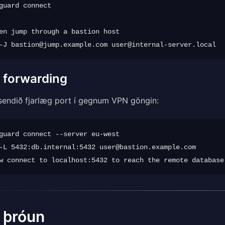
guard connect

en jump through a bastion host

-J 
bastion@jump.example.com
user@internal-server.local
 forwarding
endið fjarlæg port í gegnum VPN göngin:
guard connect --server eu-west

-L 5432:db.internal:5432 
user@bastion.example.com
 þróun