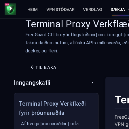
HEIM
VPN STÖÐVAR
VERÐLAG
SÆKJA
Terminal Proxy Verkflæð
FreeGuard CLI breytir flugstöðinni þinni í öruggt
takmörkuðum netum, aflúska APIs milli svæða, eða 
docker, og fleiri.
TIL BAKA
Inngangskafli
Te
Terminal Proxy Verkflæði
fyrir þróunaraðila
FreeGu
Af hverju þróunaraðilar þurfa
VPN gö