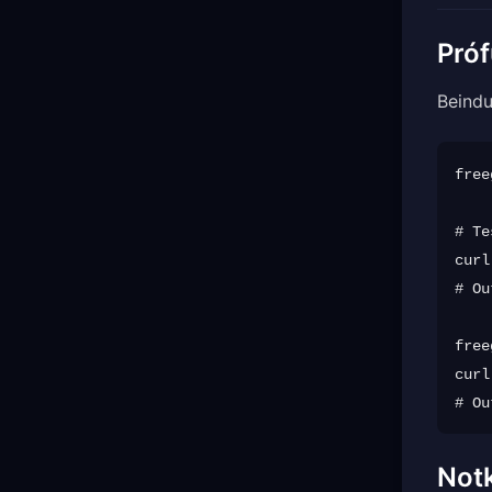
Próf
Beindu
free
# Te
curl
# Ou
free
curl
Notk