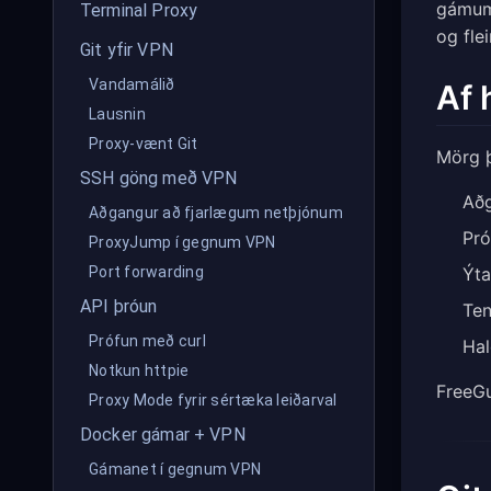
gámum 
Terminal Proxy
og fleir
Git yfir VPN
Vandamálið
Af 
Lausnin
Proxy-vænt Git
Mörg þ
SSH göng með VPN
Aðg
Aðgangur að fjarlægum netþjónum
Pró
ProxyJump í gegnum VPN
Ýta
Port forwarding
API þróun
Ten
Prófun með curl
Hal
Notkun httpie
FreeGu
Proxy Mode fyrir sértæka leiðarval
Docker gámar + VPN
Gámanet í gegnum VPN