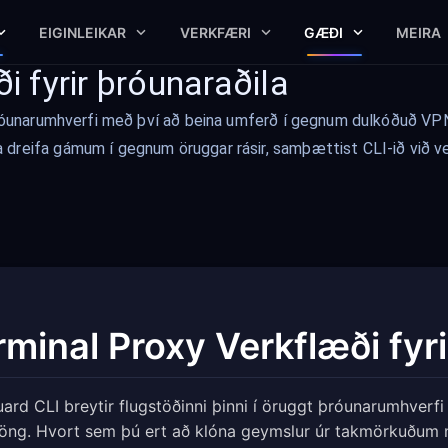
EIGINLEIKAR
VERKFÆRI
GÆÐI
MEIRA
i fyrir þróunaraðila
 þróunarumhverfi með því að beina umferð í gegnum dulkóðuð VP
dreifa gámum í gegnum öruggar rásir, samþættist CLI-ið við ver
rminal Proxy Verkflæði fyri
ard CLI breytir flugstöðinni þinni í öruggt þróunarumhver
ng. Hvort sem þú ert að klóna geymslur úr takmörkuðum ne