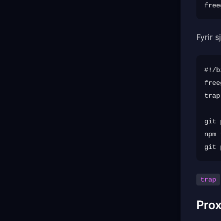
Fyrir s
#!/b
free
trap
git 
npm 
trap
Pro