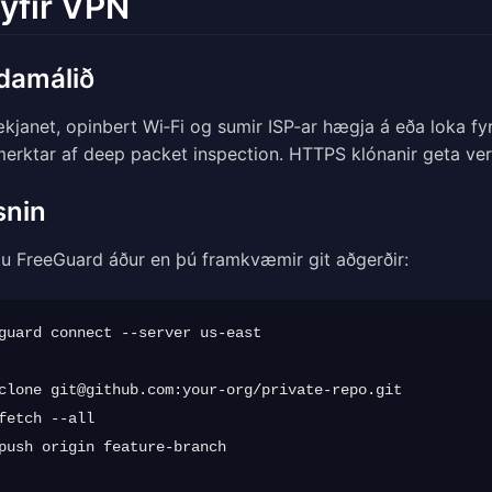
 yfir VPN
damálið
ækjanet, opinbert Wi‑Fi og sumir ISP-ar hægja á eða loka fy
merktar af deep packet inspection. HTTPS klónanir geta ve
snin
u FreeGuard áður en þú framkvæmir git aðgerðir:
guard connect --server us-east

clone 
git@github.com
:your-org/private-repo.git

fetch --all

push origin feature-branch
