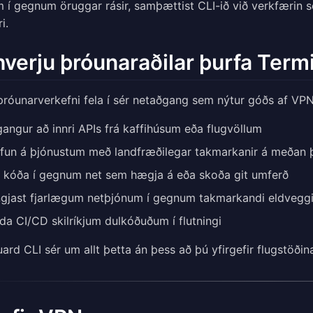
í gegnum öruggar rásir, samþættist CLI-ið við verkfærin se
i.
hverju þróunaraðilar þurfa Term
róunarverkefni fela í sér netaðgang sem nýtur góðs af VPN
angur að innri APIs frá kaffihúsum eða flugvöllum
fun á þjónustum með landfræðilegar takmarkanir á meðan 
 kóða í gegnum net sem hægja á eða skoða git umferð
gjast fjarlægum netþjónum í gegnum takmarkandi eldvegg
da CI/CD skilríkjum dulkóðuðum í flutningi
ard CLI sér um allt þetta án þess að þú yfirgefir flugstöðin