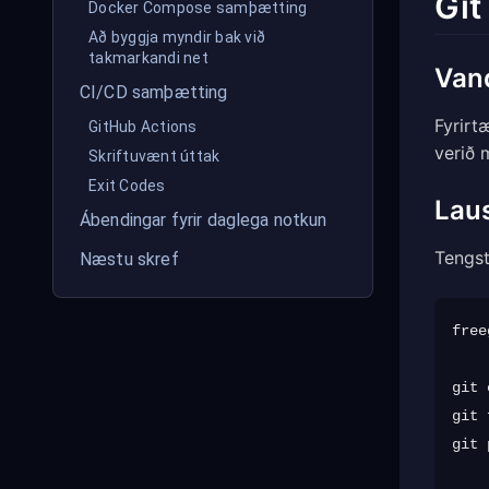
Git
Docker Compose samþætting
Að byggja myndir bak við
takmarkandi net
Van
CI/CD samþætting
Fyrirt
GitHub Actions
verið 
Skriftuvænt úttak
Exit Codes
Lau
Ábendingar fyrir daglega notkun
Tengst
Næstu skref
free
git 
git 
git 