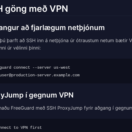
H göng með VPN
angur að fjarlægum netþjónum
þú þarft að SSH inn á netþjóna úr ótraustum netum bætir V
nni úr vélinni þinni:
guard connect --server us-west

user@production-server.example.com
xyJump í gegnum VPN
naðu FreeGuard með SSH ProxyJump fyrir aðgang í gegnu
nnect to VPN first
