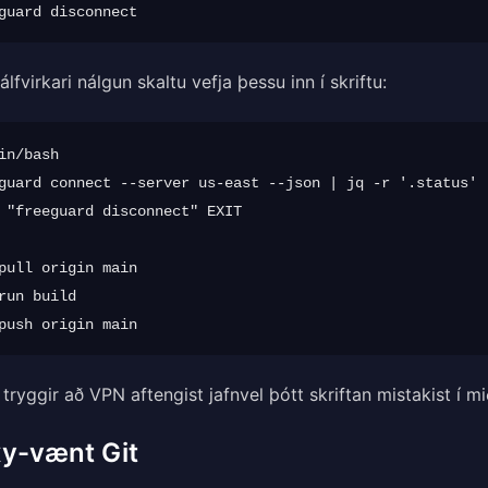
jálfvirkari nálgun skaltu vefja þessu inn í skriftu:
in/bash

guard connect --server us-east --json | jq -r '.status'

 "freeguard disconnect" EXIT

pull origin main

run build

tryggir að VPN aftengist jafnvel þótt skriftan mistakist í m
xy-vænt Git