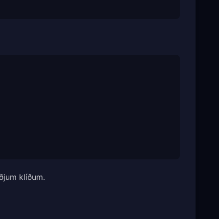
iðjum klíðum.