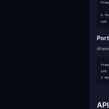
free
# Th
ssh 
Port
Áframs
free
ssh 
API