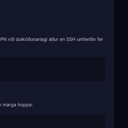
PN við dulkóðunarlagi áður en SSH umferðin fer
m marga hoppa: