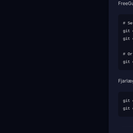
FreeGu
# Se
git 
git 
# Or
Fjarlæ
git 