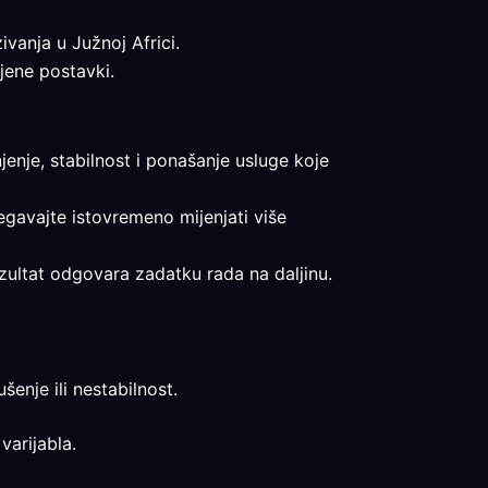
zivanja u Južnoj Africi.
mjene postavki.
njenje, stabilnost i ponašanje usluge koje
jegavajte istovremeno mijenjati više
rezultat odgovara zadatku rada na daljinu.
šenje ili nestabilnost.
varijabla.