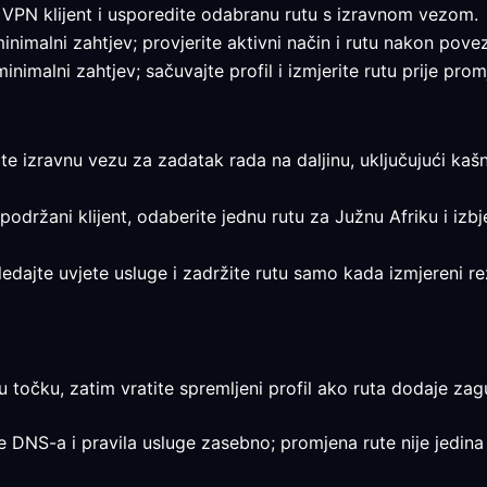
 VPN klijent i usporedite odabranu rutu s izravnom vezom.
ni minimalni zahtjev; provjerite aktivni način i rutu nakon pove
i minimalni zahtjev; sačuvajte profil i izmjerite rutu prije pro
rite izravnu vezu za zadatak rada na daljinu, uključujući kaš
 podržani klijent, odaberite jednu rutu za Južnu Afriku i izb
egledajte uvjete usluge i zadržite rutu samo kada izmjereni 
u točku, zatim vratite spremljeni profil ako ruta dodaje zagu
je DNS-a i pravila usluge zasebno; promjena rute nije jedina 