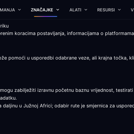
IMANJA
ZNAČAJKE
ALATI
RESURSI
V
riku
renim koracima postavljanja, informacijama o platformama i
ože pomoći u usporedbi odabrane veze, ali krajna točka, klij
gu zabilježiti izravnu početnu baznu vrijednost, testirati 
adatku.
a daljinu u Južnoj Africi; odabir rute je smjernica za uspored