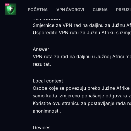
POČETNA
VPN ČVOROVI
CIJENA
PREUZ
vpn-usecase
Smjernice za VPN rad na daljinu za Južnu Af
Usporedite VPN rutu za Južnu Afriku s izmje
Answer
VPN ruta za rad na daljinu u Južnoj Africi m
rezultat.
Local context
Osobe koje se povezuju preko Južne Afrike mo
samo kada izmjereno ponašanje odgovara z
Koristite ovu stranicu za postavljanje rada n
anonimnosti.
Devices