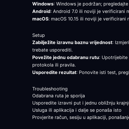
Windows
: Windows je podržan; pregledajte
Android
: Android 7.0 ili noviji je verificira
macOS
: macOS 10.15 ili noviji je verificiran
Setup
Zabilježite izravnu baznu vrijednost
: Izmje
trebate usporediti.
Povežite jednu odabranu rutu
: Upotrijebite
protokola ili pravila.
Usporedite rezultat
: Ponovite isti test, pr
Troubleshooting
Odabrana ruta je sporija
Usporedite izravni put i jednu obližnju krajnj
Usluga ili aplikacija i dalje se ponaša isto
Provjerite račun, sesiju u aplikaciji, ponašan