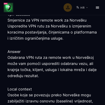
HR
vpn-usecase
Smjernice za VPN remote work za Norvešku
Usporedite VPN rutu za Norvešku s izmjerenim
koracima postavljanja, činjenicama o platformama
i izričitim ograničenjima usluge.
Answer
Odabrana VPN ruta za remote work u Norveškoj
može vam pomoći usporediti odabranu vezu, ali
krajnja točka, klijent, usluga i lokalna mreža i dalje
određuju rezultat.
Local context
Osobe koje se povezuju preko Norveške mogu
zabilježiti izravnu osnovnu (baseline) vrijednost,