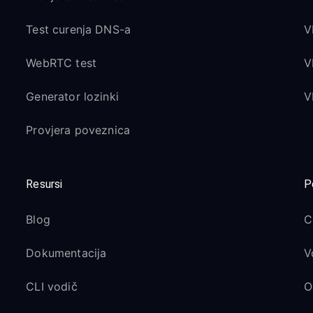
Test curenja DNS-a
V
WebRTC test
V
Generator lozinki
V
Provjera poveznica
Resursi
P
Blog
C
Dokumentacija
V
CLI vodič
O