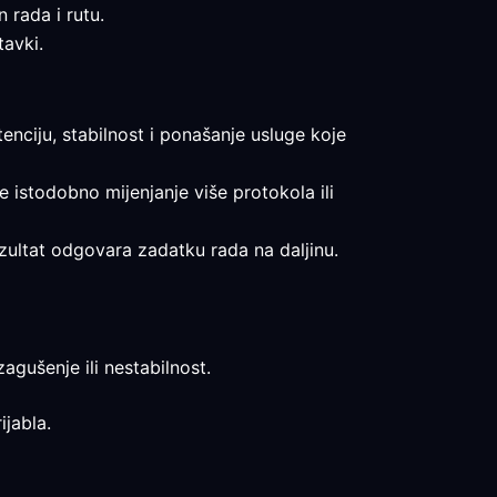
n rada i rutu.
tavki.
tenciju, stabilnost i ponašanje usluge koje
te istodobno mijenjanje više protokola ili
rezultat odgovara zadatku rada na daljinu.
zagušenje ili nestabilnost.
ijabla.