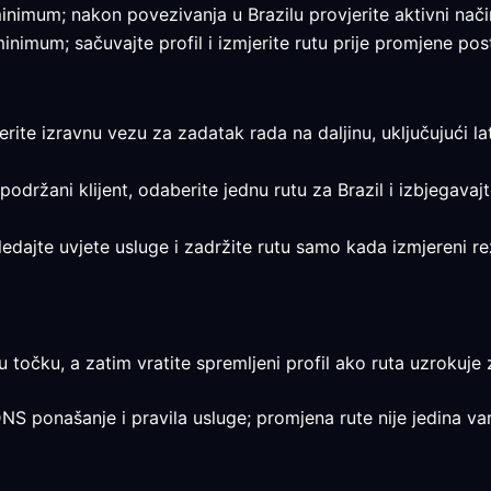
e minimum; nakon povezivanja u Brazilu provjerite aktivni nači
 minimum; sačuvajte profil i izmjerite rutu prije promjene pos
jerite izravnu vezu za zadatak rada na daljinu, uključujući la
 podržani klijent, odaberite jednu rutu za Brazil i izbjegavaj
egledajte uvjete usluge i zadržite rutu samo kada izmjereni 
u točku, a zatim vratite spremljeni profil ako ruta uzrokuje 
DNS ponašanje i pravila usluge; promjena rute nije jedina var