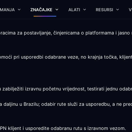
IMANJA
ZNAČAJKE
ALATI
RESURSI
V
oracima za postavljanje, činjenicama o platformama i jasno
moći pri usporedbi odabrane veze, no krajnja točka, klijent
abilježiti izravnu početnu vrijednost, testirati jednu odab
a daljinu u Brazilu; odabir rute služi za usporedbu, a ne pred
VPN klijent i usporedite odabranu rutu s izravnom vezom.