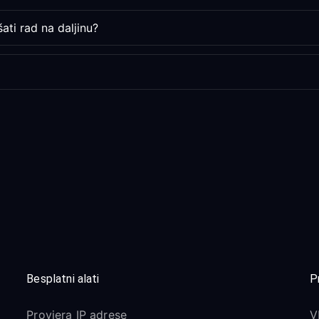
ati rad na daljinu?
Besplatni alati
P
Provjera IP adrese
V