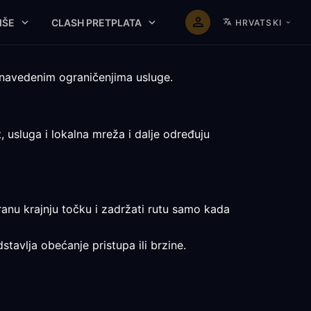
IŠE
CLASH PRETPLATA
HRVATSKI
 navedenim ograničenjima usluge.
, usluga i lokalna mreža i dalje određuju
ranu krajnju točku i zadržati rutu samo kada
stavlja obećanje pristupa ili brzine.