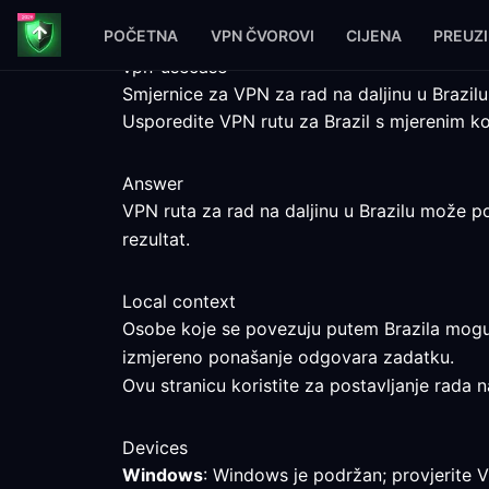
POČETNA
VPN ČVOROVI
CIJENA
PREUZ
vpn-usecase
Smjernice za VPN za rad na daljinu u Brazilu
Usporedite VPN rutu za Brazil s mjerenim k
Answer
VPN ruta za rad na daljinu u Brazilu može po
rezultat.
Local context
Osobe koje se povezuju putem Brazila mogu z
izmjereno ponašanje odgovara zadatku.
Ovu stranicu koristite za postavljanje rada n
Devices
Windows
: Windows je podržan; provjerite 