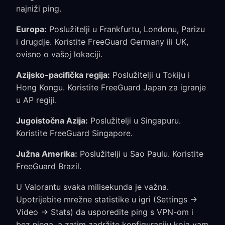
najniži ping.
Europa:
Poslužitelji u Frankfurtu, Londonu, Parizu
i drugdje. Koristite FreeGuard Germany ili UK,
ovisno o vašoj lokaciji.
Azijsko-pacifička regija:
Poslužitelji u Tokiju i
Hong Kongu. Koristite FreeGuard Japan za igranje
u AP regiji.
Jugoistočna Azija:
Poslužitelji u Singapuru.
Koristite FreeGuard Singapore.
Južna Amerika:
Poslužitelji u Sao Paulu. Koristite
FreeGuard Brazil.
U Valorantu svaka milisekunda je važna.
Upotrijebite mrežne statistike u igri (Settings →
Video → Stats) da usporedite ping s VPN-om i
bez njega, a zatim zadržite konfiguraciju koja vam