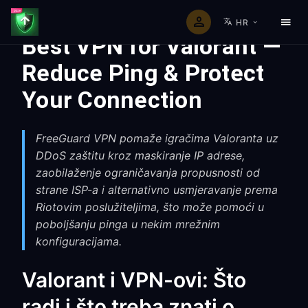
HR
Best VPN for Valorant —
Reduce Ping & Protect
Your Connection
FreeGuard VPN pomaže igračima Valoranta uz
DDoS zaštitu kroz maskiranje IP adrese,
zaobilaženje ograničavanja propusnosti od
strane ISP-a i alternativno usmjeravanje prema
Riotovim poslužiteljima, što može pomoći u
poboljšanju pinga u nekim mrežnim
konfiguracijama.
Valorant i VPN-ovi: Što
radi i što treba znati o