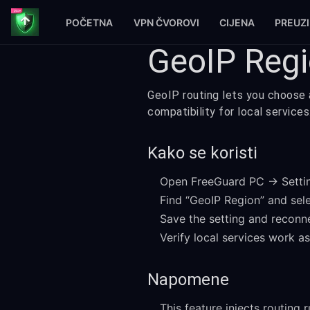
POČETNA
VPN ČVOROVI
CIJENA
PREUZ
GeoIP Regi
GeoIP routing lets you choose 
compatibility for local services
Kako se koristi
Open FreeGuard PC → Settin
Find “GeoIP Region” and sele
Save the setting and reconne
Verify local services work a
Napomene
This feature injects routing 