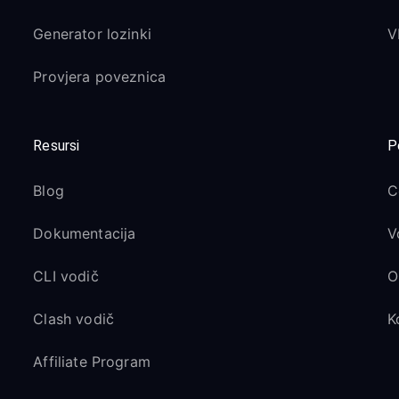
Generator lozinki
V
Provjera poveznica
Resursi
P
Blog
C
Dokumentacija
V
CLI vodič
O
Clash vodič
K
Affiliate Program