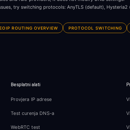
issues, try switching protocols: AnyTLS (default), Hysteria2 (
EOIP ROUTING OVERVIEW
PROTOCOL SWITCHING
Besplatni alati
P
Provjera IP adrese
V
Test curenja DNS-a
V
WebRTC test
V