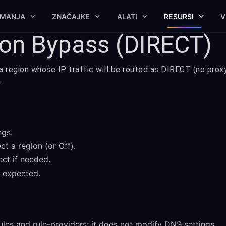
IMANJA
ZNAČAJKE
ALATI
RESURSI
V
on Bypass (DIRECT)
a region whose IP traffic will be routed as DIRECT (no prox
.
gs.
ct a region (or Off).
ct if needed.
s expected.
rules and rule-providers; it does not modify DNS settings.