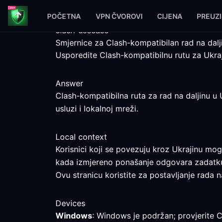
POČETNA
VPN ČVOROVI
CIJENA
PREUZ
clash-usecase
Smjernice za Clash-kompatibilan rad na dalji
Usporedite Clash-kompatibilnu rutu za Ukra
Answer
Clash-kompatibilna ruta za rad na daljinu u U
usluzi i lokalnoj mreži.
Local context
Korisnici koji se povezuju kroz Ukrajinu mogu
kada izmjereno ponašanje odgovara zadatk
Ovu stranicu koristite za postavljanje rada n
Devices
Windows
: Windows je podržan; provjerite C