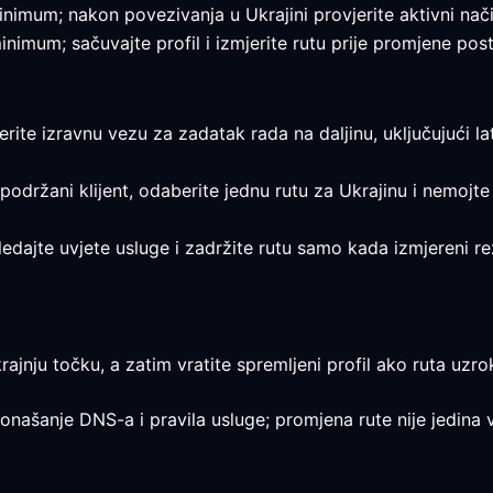
 minimum; nakon povezivanja u Ukrajini provjerite aktivni nači
minimum; sačuvajte profil i izmjerite rutu prije promjene post
jerite izravnu vezu za zadatak rada na daljinu, uključujući la
 podržani klijent, odaberite jednu rutu za Ukrajinu i nemojte
egledajte uvjete usluge i zadržite rutu samo kada izmjereni 
rajnju točku, a zatim vratite spremljeni profil ako ruta uzrok
ponašanje DNS-a i pravila usluge; promjena rute nije jedina v