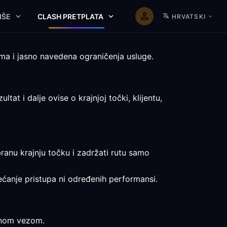
IŠE
CLASH PRETPLATA
HRVATSKI
ma i jasno navedena ograničenja usluge.
t i dalje ovise o krajnjoj točki, klijentu,
branu krajnju točku i zadržati rutu samo
obećanje pristupa ni određenih performansi.
avnom vezom.