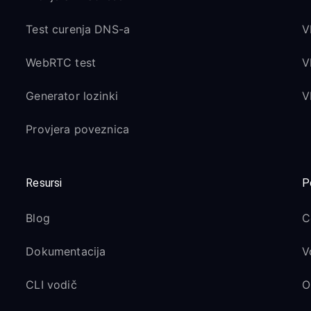
Test curenja DNS-a
V
WebRTC test
V
Generator lozinki
V
Provjera poveznica
Resursi
P
Blog
C
Dokumentacija
V
CLI vodič
O