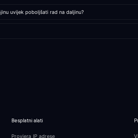
inu uvijek poboljšati rad na daljinu?
Besplatni alati
P
Provjera IP adrese
V