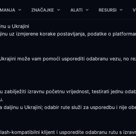
IMANJA
ZNAČAJKE
ALATI
RESURSI
V
nu u Ukrajini
jinu uz izmjerene korake postavljanja, podatke o platforma
krajini može vam pomoći usporediti odabranu vezu, no rezulta
 zabilježiti izravnu početnu vrijednost, testirati jednu oda
u.
a daljinu u Ukrajini; odabir rute služi za usporedbu i nije 
lash-kompatibilni klijent i usporedite odabranu rutu s izr