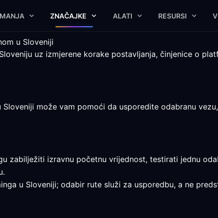
IMANJA
ZNAČAJKE
ALATI
RESURSI
V
hom u Sloveniji
loveniju uz izmjerene korake postavljanja, činjenice o pl
Sloveniji može vam pomoći da usporedite odabranu vezu, ali 
u zabilježiti izravnu početnu vrijednost, testirati jednu od
u.
inga u Sloveniji; odabir rute služi za usporedbu, a ne predst