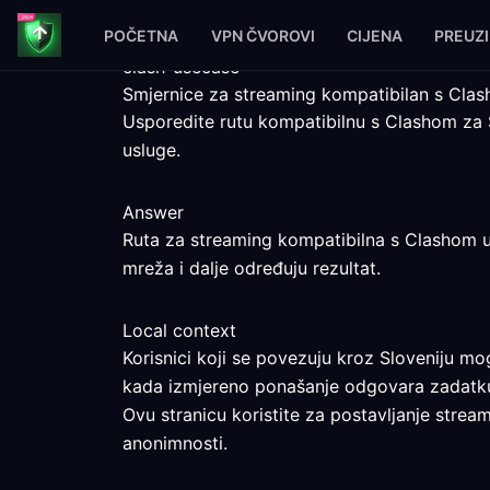
POČETNA
VPN ČVOROVI
CIJENA
PREUZ
clash-usecase
Smjernice za streaming kompatibilan s Clas
Usporedite rutu kompatibilnu s Clashom za S
usluge.
Answer
Ruta za streaming kompatibilna s Clashom u 
mreža i dalje određuju rezultat.
Local context
Korisnici koji se povezuju kroz Sloveniju mog
kada izmjereno ponašanje odgovara zadatk
Ovu stranicu koristite za postavljanje stream
anonimnosti.