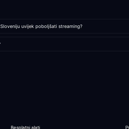
Sloveniju uvijek poboljšati streaming?
?
Besplatni alati
P