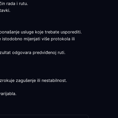
in rada i rutu.
tavki.
i ponašanje usluge koje trebate usporediti.
e istodobno mijenjati više protokola ili
ezultat odgovara predviđenoj ruti.
rokuje zagušenje ili nestabilnost.
arijabla.