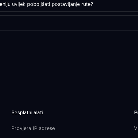
niju uvijek poboljšati postavljanje rute?
Besplatni alati
P
Provjera IP adrese
V