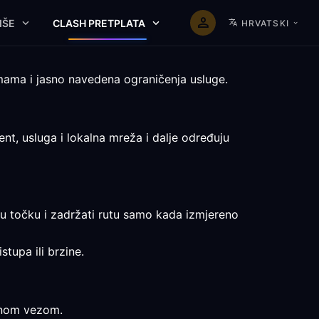
IŠE
CLASH PRETPLATA
HRVATSKI
rmama i jasno navedena ograničenja usluge.
nt, usluga i lokalna mreža i dalje određuju
nju točku i zadržati rutu samo kada izmjereno
stupa ili brzine.
avnom vezom.