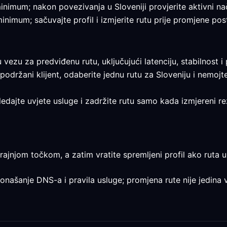
e minimum; nakon povezivanja u Sloveniji provjerite aktivni nač
 minimum; sačuvajte profil i izmjerite rutu prije promjene pos
nu vezu za predviđenu rutu, uključujući latenciju, stabilnost 
 podržani klijent, odaberite jednu rutu za Sloveniju i nemojt
egledajte uvjete usluge i zadržite rutu samo kada izmjereni r
ajnjom točkom, a zatim vratite spremljeni profil ako ruta uz
ponašanje DNS-a i pravila usluge; promjena rute nije jedina v