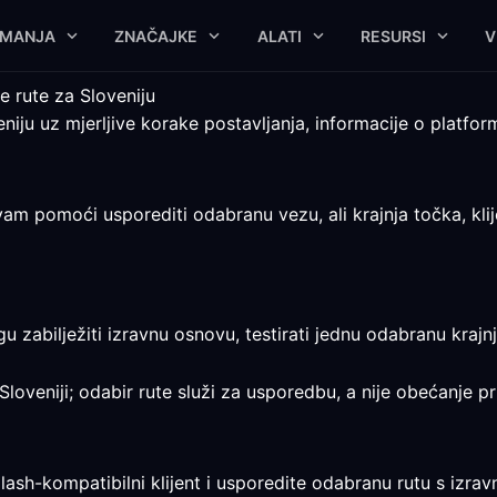
IMANJA
ZNAČAJKE
ALATI
RESURSI
V
e rute za Sloveniju
niju uz mjerljive korake postavljanja, informacije o platfo
m pomoći usporediti odabranu vezu, ali krajnja točka, klije
gu zabilježiti izravnu osnovu, testirati jednu odabranu kraj
Sloveniji; odabir rute služi za usporedbu, a nije obećanje pri
lash-kompatibilni klijent i usporedite odabranu rutu s izr