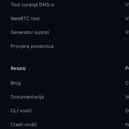
Test curenja DNS-a
V
WebRTC test
V
Generator lozinki
V
Provjera poveznica
Resursi
P
Blog
C
Dokumentacija
V
CLI vodič
O
Clash vodič
K