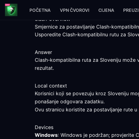
POČETNA
VPN ČVOROVI
CIJENA
PREUZ
clash-overview
Smjernice za postavljanje Clash-kompatibiln
Usporedite Clash-kompatibilnu rutu za Slove
Answer
Clash-kompatibilna ruta za Sloveniju može va
rezultat.
Local context
Korisnici koji se povezuju kroz Sloveniju mo
ponašanje odgovara zadatku.
Ovu stranicu koristite za postavljanje rute u 
Devices
Windows
: Windows je podržan; provjerite C