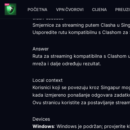
POČETNA
VPN ČVOROVI
CIJENA
PREUZ
clash-usecase
Smjernice za streaming putem Clasha u Sin
Usporedite rutu kompatibilnu s Clashom za 
Answer
Ruta za streaming kompatibilna s Clashom u 
mreža i dalje određuju rezultat.
Local context
Korisnici koji se povezuju kroz Singapur mogu
kada izmjereno ponašanje odgovara zadatk
Ovu stranicu koristite za postavljanje strea
Devices
Windows
: Windows je podržan; provjerite 