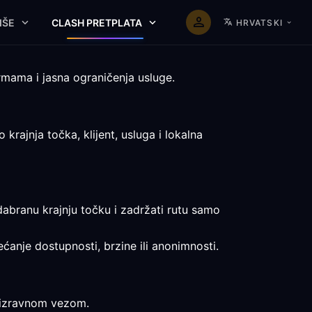
IŠE
CLASH PRETPLATA
HRVATSKI
rmama i jasna ograničenja usluge.
ajnja točka, klijent, usluga i lokalna
odabranu krajnju točku i zadržati rutu samo
ećanje dostupnosti, brzine ili anonimnosti.
s izravnom vezom.