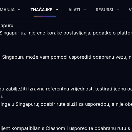
IMANJA
ZNAČAJKE
ALATI
RESURSI
V
gapuru
Singapur uz mjerene korake postavljanja, podatke o platfo
Singapuru može vam pomoći usporediti odabranu vezu, no kr
 zabilježiti izravnu referentnu vrijednost, testirati jednu 
u.
minga u Singapuru; odabir rute služi za usporedbu, a nije ob
klijent kompatibilan s Clashom i usporedite odabranu rutu 