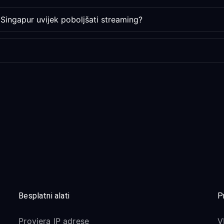
Singapur uvijek poboljšati streaming?
Besplatni alati
P
Provjera IP adrese
V