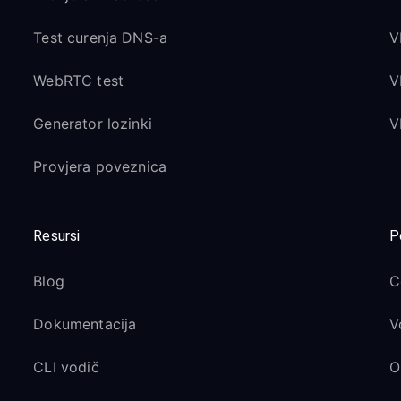
Test curenja DNS-a
V
WebRTC test
V
Generator lozinki
V
Provjera poveznica
Resursi
P
Blog
C
Dokumentacija
V
CLI vodič
O