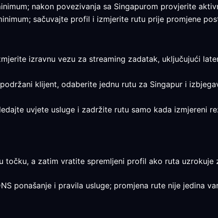
e minimum; nakon povezivanja sa Singapurom provjerite aktivn
 minimum; sačuvajte profil i izmjerite rutu prije promjene pos
Izmjerite izravnu vezu za streaming zadatak, uključujući late
 podržani klijent, odaberite jednu rutu za Singapur i izbjega
egledajte uvjete usluge i zadržite rutu samo kada izmjereni 
u točku, a zatim vratite spremljeni profil ako ruta uzrokuje 
DNS ponašanje i pravila usluge; promjena rute nije jedina var