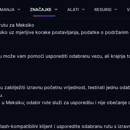
IMANJA
ZNAČAJKE
ALATI
RESURSI
V
 rutu za Meksiko
ko uz mjerljive korake postavljanja, podatke o podržanim 
 može vam pomoći usporediti odabranu vezu, ali krajnja točk
 zabilježiti izravnu početnu vrijednost, testirati jednu oda
u.
a u Meksiku; odabir rute služi za usporedbu i nije obećanje d
lash-kompatibilni klijent i usporedite odabranu rutu s izr