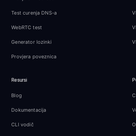
Test curenja DNS-a
V
WebRTC test
V
Generator lozinki
V
Provjera poveznica
Resursi
P
Blog
C
Dokumentacija
V
CLI vodič
O