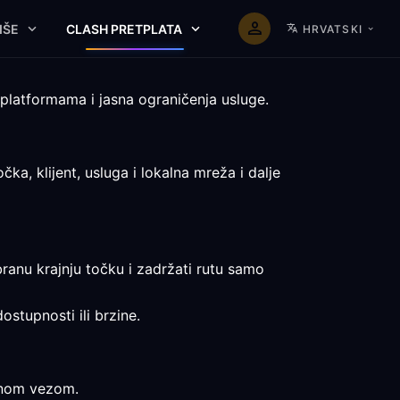
IŠE
CLASH PRETPLATA
HRVATSKI
platformama i jasna ograničenja usluge.
a, klijent, usluga i lokalna mreža i dalje
branu krajnju točku i zadržati rutu samo
ostupnosti ili brzine.
avnom vezom.