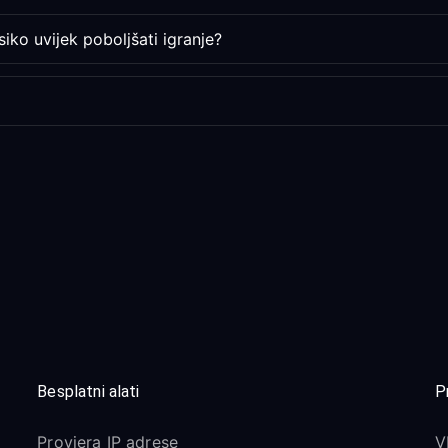
iko uvijek poboljšati igranje?
Besplatni alati
P
Provjera IP adrese
V