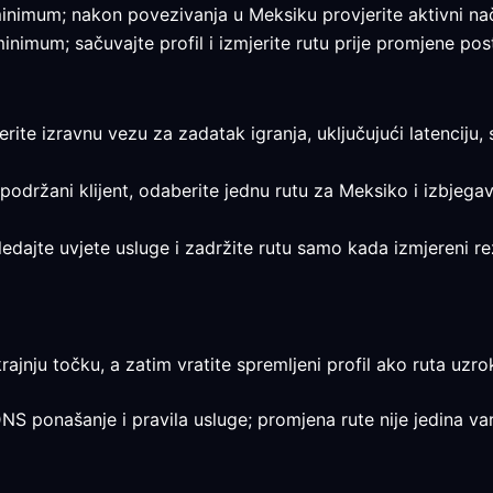
e minimum; nakon povezivanja u Meksiku provjerite aktivni nač
 minimum; sačuvajte profil i izmjerite rutu prije promjene pos
jerite izravnu vezu za zadatak igranja, uključujući latenciju,
 podržani klijent, odaberite jednu rutu za Meksiko i izbjega
egledajte uvjete usluge i zadržite rutu samo kada izmjereni 
rajnju točku, a zatim vratite spremljeni profil ako ruta uzrok
DNS ponašanje i pravila usluge; promjena rute nije jedina var