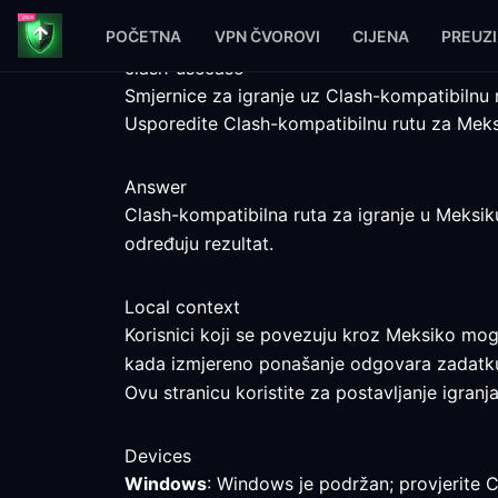
POČETNA
VPN ČVOROVI
CIJENA
PREUZ
clash-usecase
Smjernice za igranje uz Clash-kompatibilnu
Usporedite Clash-kompatibilnu rutu za Meksi
Answer
Clash-kompatibilna ruta za igranje u Meksiku
određuju rezultat.
Local context
Korisnici koji se povezuju kroz Meksiko mogu
kada izmjereno ponašanje odgovara zadatk
Ovu stranicu koristite za postavljanje igranj
Devices
Windows
: Windows je podržan; provjerite C