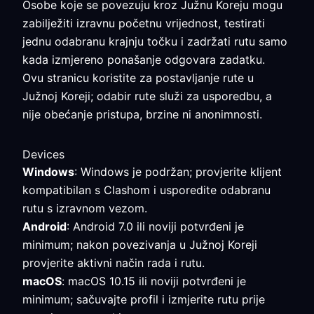
Osobe koje se povezuju kroz Južnu Koreju mogu
zabilježiti izravnu početnu vrijednost, testirati
jednu odabranu krajnju točku i zadržati rutu samo
kada izmjereno ponašanje odgovara zadatku.
Ovu stranicu koristite za postavljanje rute u
Južnoj Koreji; odabir rute služi za usporedbu, a
nije obećanje pristupa, brzine ni anonimnosti.
Devices
Windows
: Windows je podržan; provjerite klijent
kompatibilan s Clashom i usporedite odabranu
rutu s izravnom vezom.
Android
: Android 7.0 ili noviji potvrđeni je
minimum; nakon povezivanja u Južnoj Koreji
provjerite aktivni način rada i rutu.
macOS
: macOS 10.15 ili noviji potvrđeni je
minimum; sačuvajte profil i izmjerite rutu prije