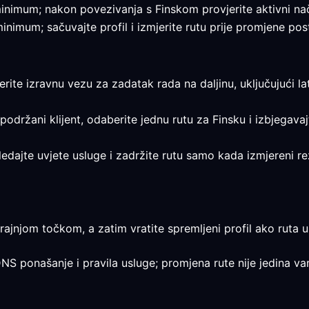
e minimum; nakon povezivanja s Finskom provjerite aktivni nač
 minimum; sačuvajte profil i izmjerite rutu prije promjene pos
jerite izravnu vezu za zadatak rada na daljinu, uključujući la
 podržani klijent, odaberite jednu rutu za Finsku i izbjegav
egledajte uvjete usluge i zadržite rutu samo kada izmjereni 
ajnjom točkom, a zatim vratite spremljeni profil ako ruta uz
DNS ponašanje i pravila usluge; promjena rute nije jedina var