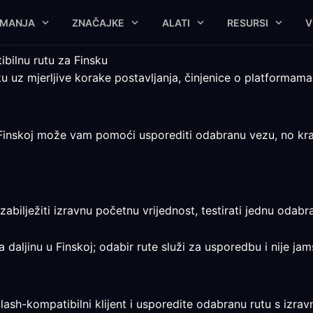
IMANJA
ZNAČAJKE
ALATI
RESURSI
V
ibilnu rutu za Finsku
u uz mjerljive korake postavljanja, činjenice o platformama
Finskoj može vam pomoći usporediti odabranu vezu, no krajnj
zabilježiti izravnu početnu vrijednost, testirati jednu odab
a daljinu u Finskoj; odabir rute služi za usporedbu i nije ja
lash-kompatibilni klijent i usporedite odabranu rutu s izr