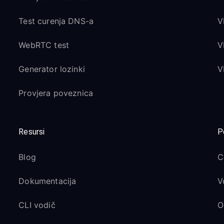
Test curenja DNS-a
V
WebRTC test
V
Generator lozinki
V
Provjera poveznica
Resursi
P
Blog
C
Dokumentacija
V
CLI vodič
O