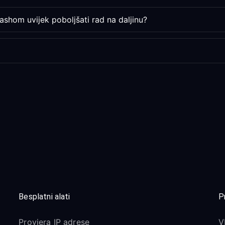
ashom uvijek poboljšati rad na daljinu?
Besplatni alati
P
Provjera IP adrese
V