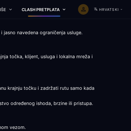
IŠE
CLASH PRETPLATA
HRVATSKI
 i jasno navedena ograničenja usluge.
a točka, klijent, usluga i lokalna mreža i
ranu krajnju točku i zadržati rutu samo kada
mstvo određenog ishoda, brzine ili pristupa.
avnom vezom.