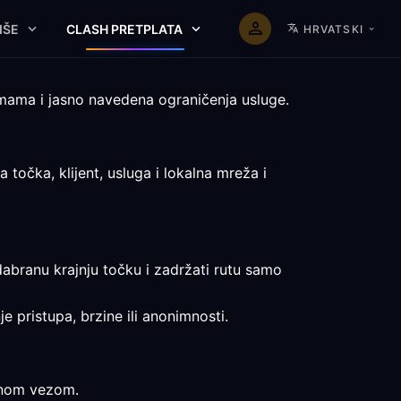
IŠE
CLASH PRETPLATA
HRVATSKI
rmama i jasno navedena ograničenja usluge.
točka, klijent, usluga i lokalna mreža i
odabranu krajnju točku i zadržati rutu samo
e pristupa, brzine ili anonimnosti.
avnom vezom.