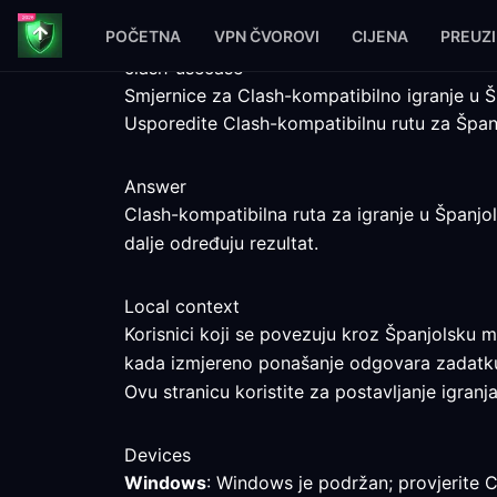
POČETNA
VPN ČVOROVI
CIJENA
PREUZ
clash-usecase
Smjernice za Clash-kompatibilno igranje u Š
Usporedite Clash-kompatibilnu rutu za Špan
Answer
Clash-kompatibilna ruta za igranje u Španjol
dalje određuju rezultat.
Local context
Korisnici koji se povezuju kroz Španjolsku m
kada izmjereno ponašanje odgovara zadatk
Ovu stranicu koristite za postavljanje igranj
Devices
Windows
: Windows je podržan; provjerite C