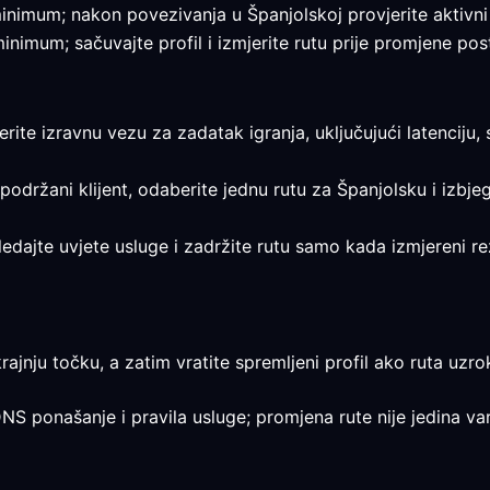
e minimum; nakon povezivanja u Španjolskoj provjerite aktivni 
 minimum; sačuvajte profil i izmjerite rutu prije promjene pos
jerite izravnu vezu za zadatak igranja, uključujući latenciju,
 podržani klijent, odaberite jednu rutu za Španjolsku i izbj
egledajte uvjete usluge i zadržite rutu samo kada izmjereni 
rajnju točku, a zatim vratite spremljeni profil ako ruta uzrok
DNS ponašanje i pravila usluge; promjena rute nije jedina var