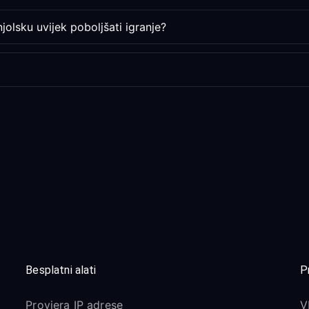
olsku uvijek poboljšati igranje?
Besplatni alati
P
Provjera IP adrese
V