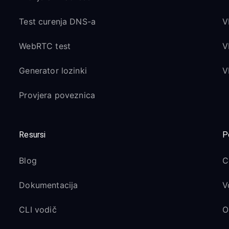
Test curenja DNS-a
V
WebRTC test
V
Generator lozinki
V
Provjera poveznica
Resursi
P
Blog
C
Dokumentacija
V
CLI vodič
O