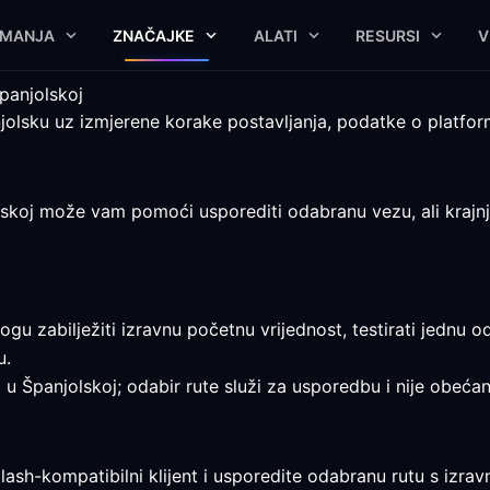
IMANJA
ZNAČAJKE
ALATI
RESURSI
V
panjolskoj
jolsku uz izmjerene korake postavljanja, podatke o platfo
skoj može vam pomoći usporediti odabranu vezu, ali krajnja 
ogu zabilježiti izravnu početnu vrijednost, testirati jednu 
u.
a u Španjolskoj; odabir rute služi za usporedbu i nije obećanj
lash-kompatibilni klijent i usporedite odabranu rutu s izr