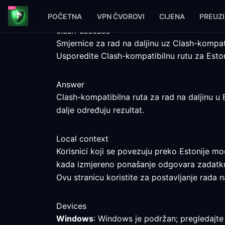
POČETNA
VPN ČVOROVI
CIJENA
PREUZ
clash-usecase
Smjernice za rad na daljinu uz Clash-kompat
Usporedite Clash-kompatibilnu rutu za Estoni
Answer
Clash-kompatibilna ruta za rad na daljinu u 
dalje određuju rezultat.
Local context
Korisnici koji se povezuju preko Estonije mog
kada izmjereno ponašanje odgovara zadatk
Ovu stranicu koristite za postavljanje rada n
Devices
Windows
: Windows je podržan; pregledajte