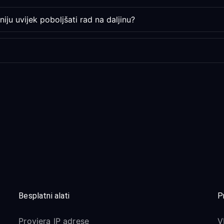
iju uvijek poboljšati rad na daljinu?
Besplatni alati
P
Provjera IP adrese
V