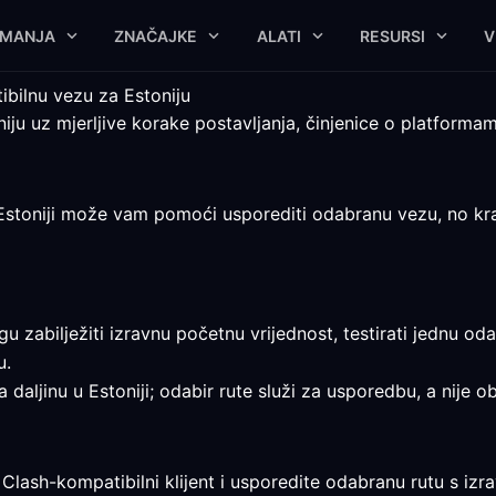
IMANJA
ZNAČAJKE
ALATI
RESURSI
V
ibilnu vezu za Estoniju
ju uz mjerljive korake postavljanja, činjenice o platformama
Estoniji može vam pomoći usporediti odabranu vezu, no krajn
u zabilježiti izravnu početnu vrijednost, testirati jednu od
u.
a daljinu u Estoniji; odabir rute služi za usporedbu, a nije o
 Clash-kompatibilni klijent i usporedite odabranu rutu s i