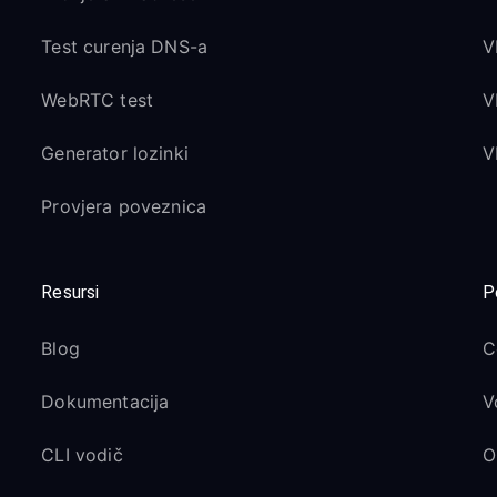
Test curenja DNS-a
V
WebRTC test
V
Generator lozinki
V
Provjera poveznica
Resursi
P
Blog
C
Dokumentacija
V
CLI vodič
O