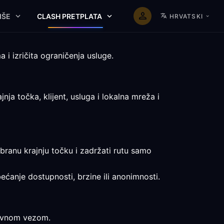
IŠE
CLASH PRETPLATA
HRVATSKI
 i izričita ograničenja usluge.
ja točka, klijent, usluga i lokalna mreža i
abranu krajnju točku i zadržati rutu samo
bećanje dostupnosti, brzine ili anonimnosti.
zravnom vezom.