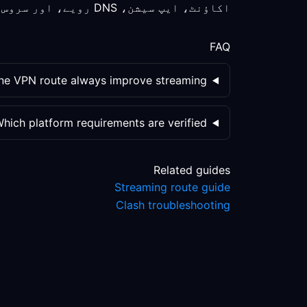
اکاؤنٹ، ایپ سیشن، DNS رویے، اور سروس پالیسی کو علیحدہ علیحدہ چیک کریں؛ روٹ تبدیل ہونا واحد متغیر نہیں۔
FAQ
ine VPN route always improve streaming?
hich platform requirements are verified?
Related guides
Streaming route guide
Clash troubleshooting