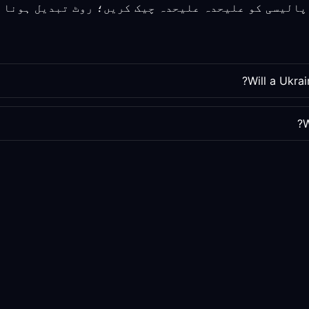
Will a Ukra
W