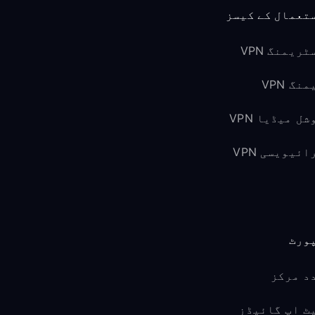
تعمال کے کیسز
ٹریمنگ VPN
نگ VPN
شل میڈیا VPN
ائیویسی VPN
ورٹ
د مرکز
ٹ اپ گائیڈز