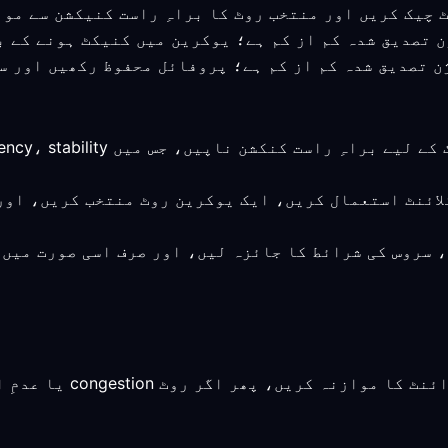
لائنٹ استعمال کریں، ایک یوکرین روٹ منتخب کریں، اور
، سروس کی شرائط کا جائزہ لیں، اور صرف اسی صورت میں
براہِ راست راستے اور قر