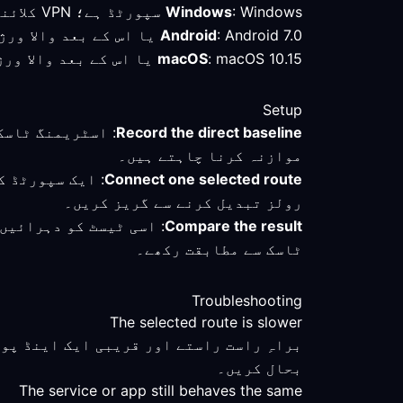
: Windows سپورٹڈ ہے؛ VPN کلائنٹ چیک کریں اور منتخب روٹ کا براہِ راست کنیکشن سے موازنہ کریں۔
Windows
: Android 7.0 یا اس کے بعد والا ورژن تصدیق شدہ کم از کم ہے؛ یوکرین میں کنیکٹ ہونے کے بعد فعال موڈ اور روٹ چیک کریں۔
Android
: macOS 10.15 یا اس کے بعد والا ورژن تصدیق شدہ کم از کم ہے؛ پروفائل محفوظ رکھیں اور سیٹنگز تبدیل کرنے سے پہلے روٹ ناپیں۔
macOS
Setup
Record the direct baseline
موازنہ کرنا چاہتے ہیں۔
Connect one selected route
: ایک سپورٹڈ ک
رولز تبدیل کرنے سے گریز کریں۔
Compare the result
: اسی ٹیسٹ کو دہرائیں
ٹاسک سے مطابقت رکھے۔
Troubleshooting
The selected route is slower
بحال کریں۔
The service or app still behaves the same