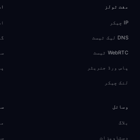
مفت ٹولز
اس
IP چیکر
اس
DNS لیک ٹیسٹ
گیم
WebRTC ٹیسٹ
سو
پاس ورڈ جنریٹر
پر
لنک چیکر
وسائل
سپ
بلاگ
مد
دستاویزات
سی