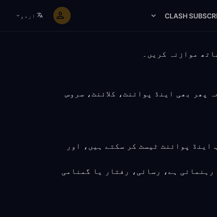
CLASH SUBSCR
اردو
ن نتیجہ پھر بھی اینڈ پوائنٹ، کلائنٹ، سروس
ب اینڈ پوائنٹ ٹیسٹ کر سکتے ہیں، اور
 رہنمائی ہے، رسائی، رفتار یا گمنامی