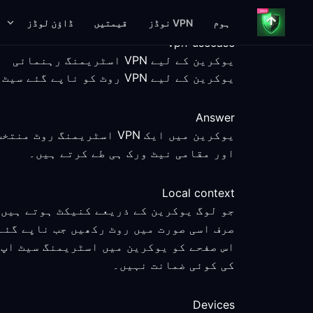
ہوم
VPN نوڈز
قیمتیں
ڈاؤن لوڈز
vpn-usecase
یوکرین کے لیے VPN اسٹریمنگ رہنمائی
یوکرین کے لیے VPN روٹ کو ناپے گئے سیٹ اپ مراحل، پلیٹ فارم حقائق، اور واضح سروس حدوں کے ساتھ موازنہ کریں۔
Answer
یوکرین میں ایک VPN اسٹر
اور مقامی نیٹ ورک ہی طے کرتے ہیں۔
Local context
جو لوگ یوکرین کے ذریعے کنیکٹ ہوتے ہیں و
صرف اسی صورت میں روٹ رکھیں جب ناپے گئے 
اس صفحے کو یوکرین میں اسٹریمنگ سیٹ اپ 
کی کوئی ضمانت نہیں۔
Devices