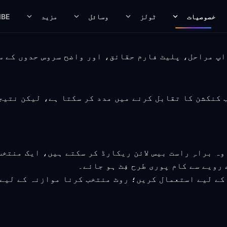
خصوصیات
ٹولز
وسائل
مزید
IBE
یمنگ روٹ منتخب کنکشن کا تقابل کرنے میں مدد کر سکتا ہے، لیک
ہ براہِ راست بیس لائن ریکارڈ کر سکتے ہیں، ایک منتخ
رویے سے کام پوری طرح فِٹ ہو جائے۔
کے لیے استعمال کریں؛ روٹ منتخب کرنا موازنہ کے لیے