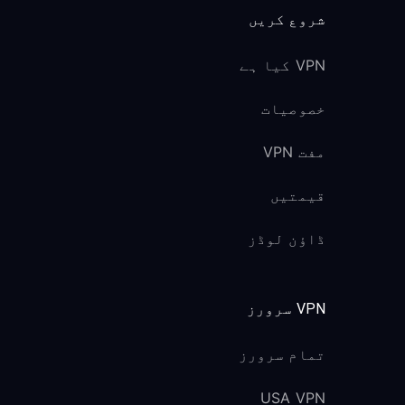
شروع کریں
VPN کیا ہے
خصوصیات
مفت VPN
قیمتیں
ڈاؤن لوڈز
VPN سرورز
تمام سرورز
USA VPN