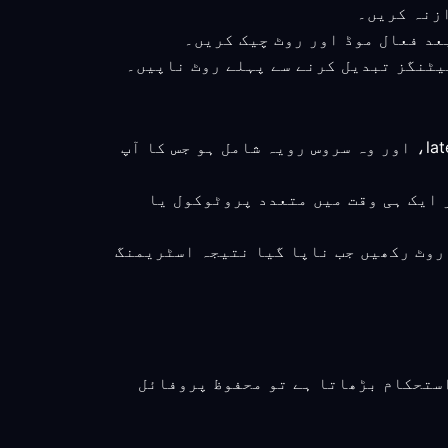
: اسٹریمنگ ٹاسک کے لیے براہِ راست کنکشن ناپیں، جس میں latency، stability، اور وہ سروس رویہ شامل ہو جس کا آپ
 ایک ہی وقت میں متعدد پروٹوکول یا
 روٹ رکھیں جب ناپا گیا نتیجہ اسٹریمنگ
یبی ایک اینڈ پوائنٹ کا موازنہ کریں، پھر اگر روٹ congestion یا عدمِ استحکام بڑھاتا ہے تو محفوظ پروفائل