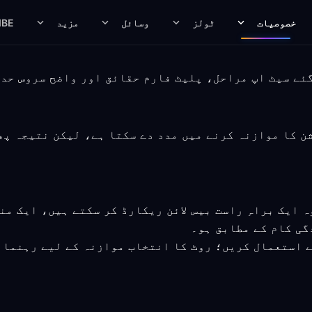
خصوصیات
ٹولز
وسائل
مزید
IBE
 کو منتخب کنکشن کا موازنہ کرنے میں مدد دے سکتا ہے، لیکن نت
 ایک براہِ راست بیس لائن ریکارڈ کر سکتے ہیں، ایک م
گی کام کے مطابق ہو۔
ے استعمال کریں؛ روٹ کا انتخاب موازنہ کے لیے رہنمائ