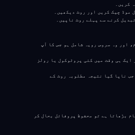
، اور وہ سروس رویہ شامل ہو جس کا آپ
 ایک ہی وقت میں کئی پروٹوکول یا رولز
جب ناپا گیا نتیجہ مطلوبہ روٹ کے
ام بڑھاتا ہے تو محفوظ پروفائل بحال کر