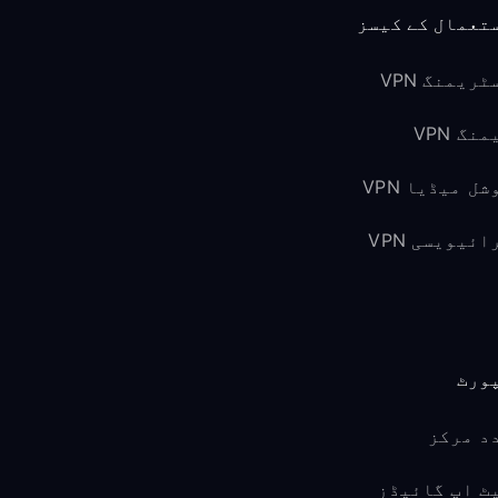
تعمال کے کیسز
ٹریمنگ VPN
نگ VPN
شل میڈیا VPN
ائیویسی VPN
ورٹ
د مرکز
ٹ اپ گائیڈز