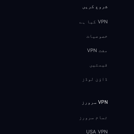
شروع کریں
VPN کیا ہے
خصوصیات
مفت VPN
قیمتیں
ڈاؤن لوڈز
VPN سرورز
تمام سرورز
USA VPN