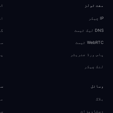
مفت ٹولز
اس
IP چیکر
اس
DNS لیک ٹیسٹ
گیم
WebRTC ٹیسٹ
سو
پاس ورڈ جنریٹر
پر
لنک چیکر
وسائل
سپ
بلاگ
مد
دستاویزات
سی