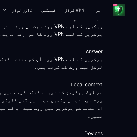
ہوم
VPN نوڈز
قیمتیں
ڈاؤن لوڈز
vpn-overview
یوکرین کے لیے VPN روٹ سیٹ اپ رہنمائی
یوکرین کے لیے VPN روٹ کا موازنہ ناپے گئے سیٹ اپ مراحل، پلیٹ فارم حقائق اور واضح سروس حدود کے ساتھ کریں۔
Answer
یوکرین کے لیے VPN روٹ آپ
لوکل نیٹ ورک طے کرتے ہیں۔
Local context
جو لوگ یوکرین کے ذریعے کنکٹ کرتے ہیں وہ
روٹ صرف تب ہی رکھیں جب ناپی گئی کارکرد
اس صفحے کو یوکرین میں روٹ سیٹ اپ کے لی
نہیں۔
Devices