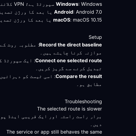
: Windows سپورٹڈ ہے؛ VPN کلائنٹ دیکھیں اور منتخب روٹ کا براہِ راست کنکشن سے موازنہ کریں۔
Windows
: Android 7.0 یا بعد کا ورژن تصدیق شدہ کم از کم ہے؛ یوکرین میں کنیکٹ ہونے کے بعد فعال موڈ چیک کریں اور روٹ دیکھیں۔
Android
: macOS 10.15 یا بعد کا ورژن تصدیق شدہ کم از کم ہے؛ پروفائل محفوظ رکھیں اور سیٹنگز تبدیل کرنے سے پہلے روٹ ناپیں۔
macOS
Setup
Record the direct baseline
: مطلوبہ روٹ کے
موازنہ کرنا چاہتے ہیں۔
Connect one selected route
: ایک سپورٹڈ ک
تبدیل کرنے سے گریز کریں۔
Compare the result
: اسی ٹیسٹ کو دہرائیں
مطابق ہو۔
Troubleshooting
The selected route is slower
براہِ راست راستہ اور ایک قریبی اینڈ پو
دیں۔
The service or app still behaves the same