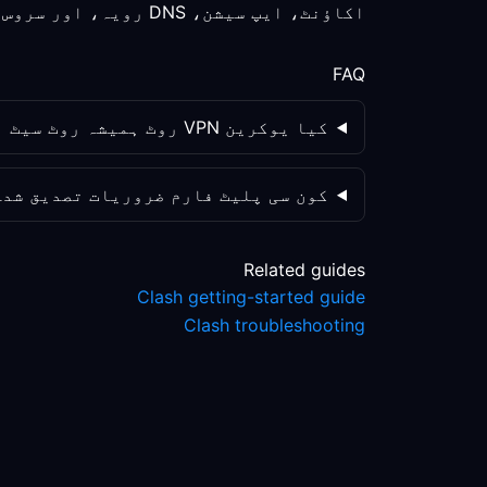
اکاؤنٹ، ایپ سیشن، DNS رویہ، اور سروس پالیسی کو الگ الگ چیک کریں؛ روٹ کی تبدیلی واحد متغیر نہیں ہے۔
FAQ
کیا یوکرین VPN روٹ ہمیشہ روٹ سیٹ اپ بہتر کرے گا؟
کون سی پلیٹ فارم ضروریات تصدیق شدہ
Related guides
Clash getting-started guide
Clash troubleshooting