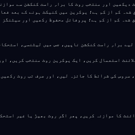
 لیے براہِ راست کنکشن ناپیں، جس میں لیٹنسی، استحکام
لائنٹ استعمال کریں، ایک یوکرین روٹ منتخب کریں، اور
، سروس کی شرائط کا جائزہ لیں، اور صرف تب روٹ رکھیں 
ائنٹ کا موازنہ کریں، پھر اگر روٹ بھیڑ یا غیر استحک