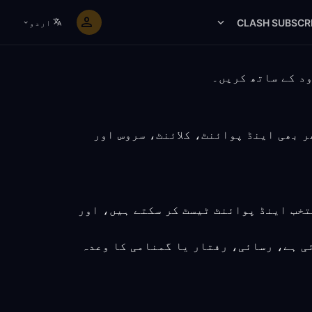
CLASH SUBSCR
اردو
یجہ پھر بھی اینڈ پوائنٹ، کلائنٹ، سروس اور
نتخب اینڈ پوائنٹ ٹیسٹ کر سکتے ہیں، اور
ی ہے، رسائی، رفتار یا گمنامی کا وعدہ